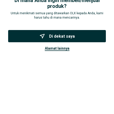
Di mana Anda ingin membeli/menjual
produk?
Rp 195.000
Untuk menikmati semua yang ditawarkan OLX kepada Anda, kami
HABISKAN STOK AJA, HARGA RESELLER
harus tahu di mana mencarinya.
BOGOR TENGAH - KOTA, BOGOR KOTA
17 JUL
di dekat saya
alamat lainnya
Ingin melihat barang Anda di sini?
Hasilkan uang tambahan sekarang dengan menjual
barang-barang di komunitas Anda. Ayo mulai berjualan
di OLX, semua jadi cepat dan mudah.
pasang iklan