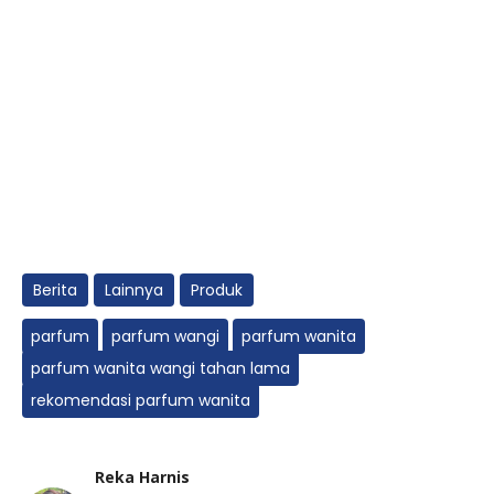
Berita
Lainnya
Produk
parfum
parfum wangi
parfum wanita
parfum wanita wangi tahan lama
rekomendasi parfum wanita
Reka Harnis