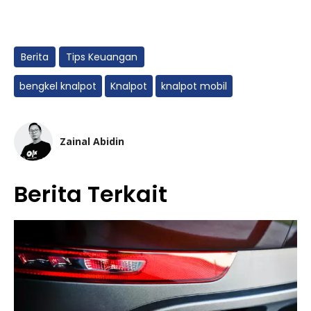
Berita
Tips Keuangan
bengkel knalpot
Knalpot
knalpot mobil
Zainal Abidin
Berita Terkait