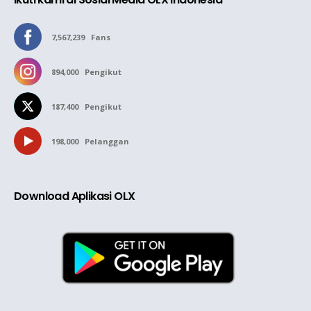
7,567,239
Fans
894,000
Pengikut
187,400
Pengikut
198,000
Pelanggan
Download Aplikasi OLX