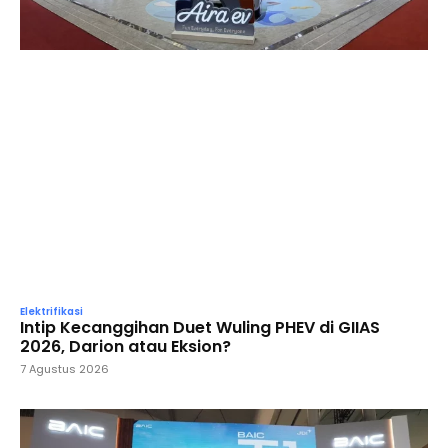
Elektrifikasi
Intip Kecanggihan Duet Wuling PHEV di GIIAS
2026, Darion atau Eksion?
7 Agustus 2026