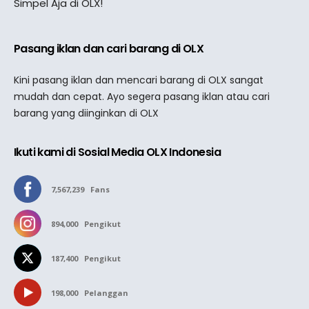
Simpel Aja di OLX!
Pasang iklan dan cari barang di OLX
Kini pasang iklan dan mencari barang di OLX sangat
mudah dan cepat. Ayo segera pasang iklan atau cari
barang yang diinginkan di OLX
Ikuti kami di Sosial Media OLX Indonesia
7,567,239
Fans
894,000
Pengikut
187,400
Pengikut
198,000
Pelanggan