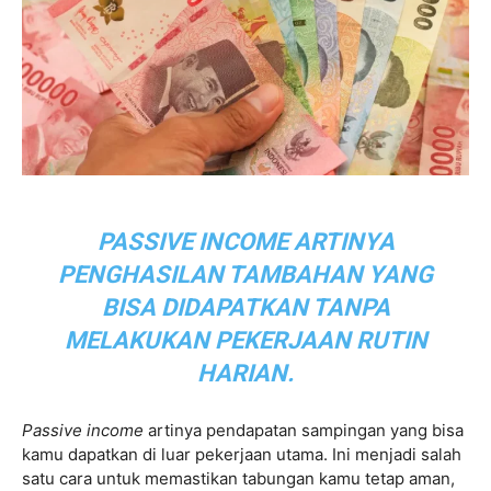
PASSIVE INCOME ARTINYA
PENGHASILAN TAMBAHAN YANG
BISA DIDAPATKAN TANPA
MELAKUKAN PEKERJAAN RUTIN
HARIAN.
Passive income
artinya pendapatan sampingan yang bisa
kamu dapatkan di luar pekerjaan utama. Ini menjadi salah
satu cara untuk memastikan tabungan kamu tetap aman,