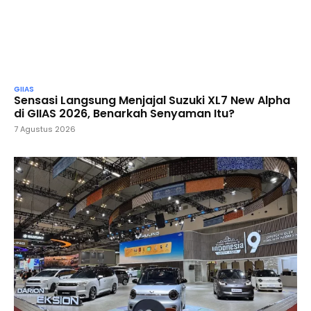
GIIAS
Sensasi Langsung Menjajal Suzuki XL7 New Alpha
di GIIAS 2026, Benarkah Senyaman Itu?
7 Agustus 2026