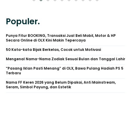
Populer.
Punya Fitur BOOKING, Transaksi Jual Beli Mobil, Motor & HP
Secara Online di OLX Kini Makin Tepercaya
50 Kata-kata Bijak Berkelas, Cocok untuk Motivasi
Mengenal Nama-Nama Zodiak Sesuai Bulan dan Tanggal Lahir
“Pasang Iklan Pasti Menang” di OLX, Bawa Pulang Hadiah PS 5
Terbaru
Nama FF Keren 2026 yang Belum Dipakai, Anti Mainstream,
Seram, Simbol Payung, dan Estetik