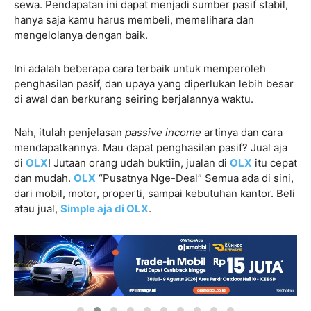
sewa. Pendapatan ini dapat menjadi sumber pasif stabil,
hanya saja kamu harus membeli, memelihara dan
mengelolanya dengan baik.
Ini adalah beberapa cara terbaik untuk memperoleh
penghasilan pasif, dan upaya yang diperlukan lebih besar
di awal dan berkurang seiring berjalannya waktu.
Nah, itulah penjelasan
passive income
artinya dan cara
mendapatkannya. Mau dapat penghasilan pasif? Jual aja
di
OLX
! Jutaan orang udah buktiin, jualan di
OLX
itu cepat
dan mudah.
OLX
“Pusatnya Nge-Deal” Semua ada di sini,
dari mobil, motor, properti, sampai kebutuhan kantor. Beli
atau jual,
Simple aja di OLX
.