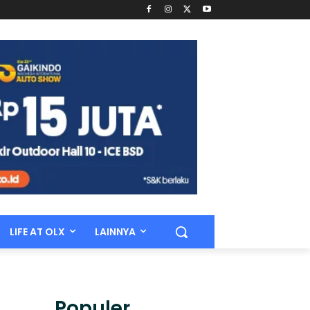
LIFE AT OLX
LAINNYA
Populer.