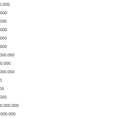
0.000
.000
.000
.000
.000
.000
000.000
00.000
.000.000
0
00
.000
30.000.000
.000.000