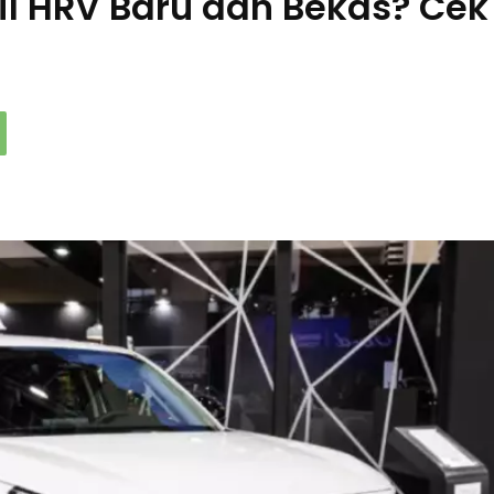
l HRV Baru dan Bekas? Cek
i