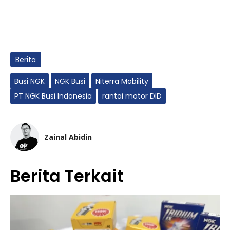
Berita
Busi NGK
NGK Busi
Niterra Mobility
PT NGK Busi Indonesia
rantai motor DID
Zainal Abidin
Berita Terkait