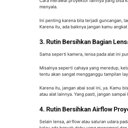
Cara merawat proyektor lainnya yang bisa
menyala.
Ini penting karena bila terjadi guncangan, l
Karena itu, ada baiknya jangan kamu angkat
3. Rutin Bersihkan Bagian Lens
Sama seperti kamera, lensa pada alat ini pu
Misalnya seperti cahaya yang meredup, keta
tentu akan sangat mengganggu tampilan lay
Karena itu, jangan abai soal ini, ya. Kamu
atau alat lainnya. Yang pasti, jangan samp
4. Rutin Bersihkan Airflow Proy
Selain lensa,
airflow
atau saluran udara pada
kalau ada banyak debu yang menempel dan