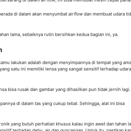
 berada di dalam akan menyumbat
airflow
dan membuat udara ti
tahan lama, sebaiknya rutin bersihkan kedua bagian ini, ya.
n
a kamu lakukan adalah dengan menyimpannya di tempat yang am
yang satu ini memiliki lensa yang sangat sensitif terhadap udar
sa bisa rusak dan gambar yang dihasilkan pun tidak jernih lagi
annya di dalam tas yang cukup tebal. Sehingga, alat ini bisa
ronik yang butuh perhatian khusus kalau ingin awet dan tahan l
itif terhadap debu, air dan guncangan. Untuk itu, pastikan k