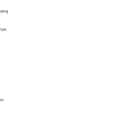
 yang
nya.
pu