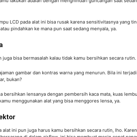
 kamu lakukan adalah dengan menghindari guncangan saat seda
ampu LCD pada alat ini bisa rusak karena sensitivitasnya yang tin
 atau pindahkan ke mana pun saat sedang menyala, ya.
a
n juga bisa bermasalah kalau tidak kamu bersihkan secara rutin
jaman gambar dan kontras warna yang menurun. Bila ini terjadi
ar, bukan?
 bisa bersihkan lensanya dengan pembersih kaca mata, kuas lembu
ai kamu menggunakan alat yang bisa menggores lensa, ya.
ektor
 alat ini pun juga harus kamu bersihkan secara rutin, lho. Kare
 bersarang di dalam
airflow
, ini bisa membuat mesin cepat pana