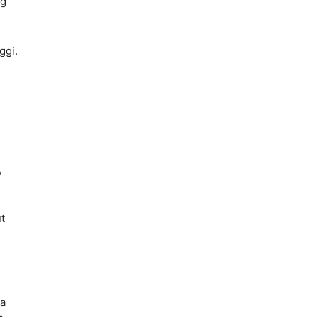
ng
ggi.
.
,
t
na
s.