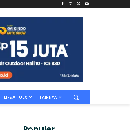
LIFE AT OLX
LAINNYA
Populer.