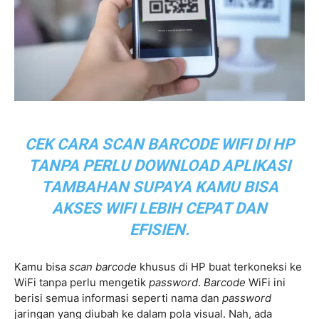
CEK CARA SCAN BARCODE WIFI DI HP
TANPA PERLU DOWNLOAD APLIKASI
TAMBAHAN SUPAYA KAMU BISA
AKSES WIFI LEBIH CEPAT DAN
EFISIEN.
Kamu bisa
scan barcode
khusus di HP buat terkoneksi ke
WiFi tanpa perlu mengetik
password
.
Barcode
WiFi ini
berisi semua informasi seperti nama dan
password
jaringan yang diubah ke dalam pola visual. Nah, ada