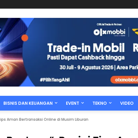
BISNIS DAN KEUANGAN
EVENT
TEKNO
VIDEO
Tips Aman Bertransaksi Online di Musim Liburan