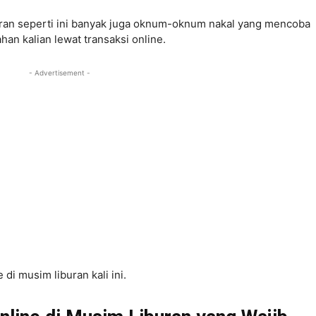
buran seperti ini banyak juga oknum-oknum nakal yang mencoba
n kalian lewat transaksi online.
- Advertisement -
di musim liburan kali ini.