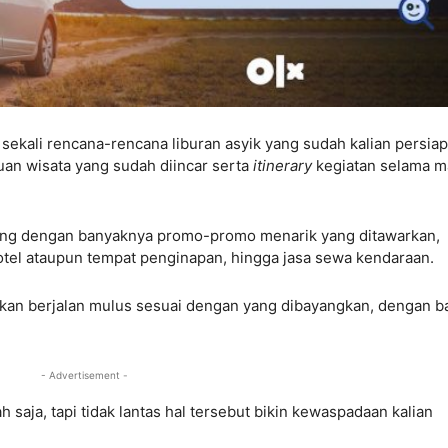
sekali rencana-rencana liburan asyik yang sudah kalian persia
uan wisata yang sudah diincar serta
itinerary
kegiatan selama m
ukung dengan banyaknya promo-promo menarik yang ditawarkan,
tel ataupun tempat penginapan, hingga jasa sewa kendaraan.
 akan berjalan mulus sesuai dengan yang dibayangkan, dengan b
- Advertisement -
h saja, tapi tidak lantas hal tersebut bikin kewaspadaan kalian