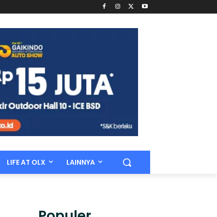
LIFE AT OLX
LAINNYA
Populer.