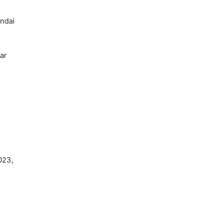
andai
ar
023,