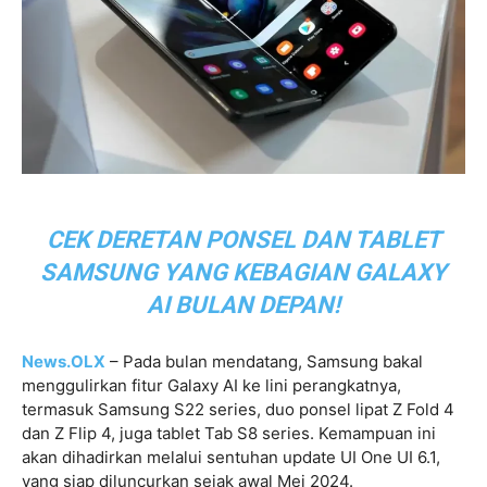
CEK DERETAN PONSEL DAN TABLET
SAMSUNG YANG KEBAGIAN GALAXY
AI BULAN DEPAN!
News.OLX
– Pada bulan mendatang, Samsung bakal
menggulirkan fitur Galaxy AI ke lini perangkatnya,
termasuk Samsung S22 series, duo ponsel lipat Z Fold 4
dan Z Flip 4, juga tablet Tab S8 series. Kemampuan ini
akan dihadirkan melalui sentuhan update UI One UI 6.1,
yang siap diluncurkan sejak awal Mei 2024.