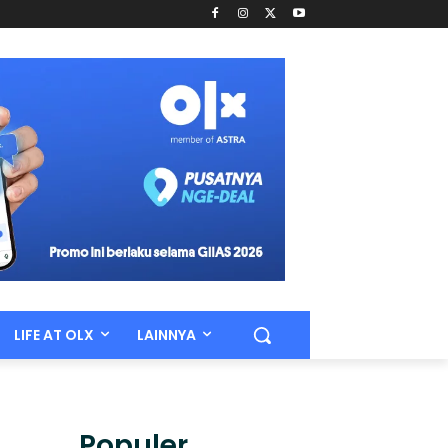
LIFE AT OLX
LAINNYA
Populer.