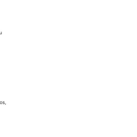
u
os,