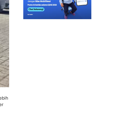
ebih
er