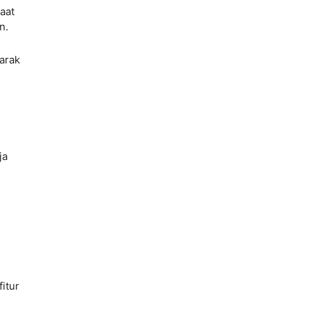
aat
n.
arak
ja
itur