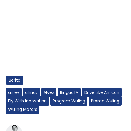
Berita
air ev
almaz
Alvez
BinguoEV
Drive Like An Icon
Fly With Innovation
Program Wuling
Promo Wuling
Wuling Motors