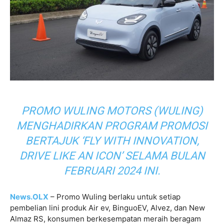
PROMO WULING MOTORS (WULING)
MENGHADIRKAN PROGRAM PROMOSI
BERTAJUK ‘FLY WITH INNOVATION,
DRIVE LIKE AN ICON’ SELAMA BULAN
FEBRUARI 2024 INI.
News.OLX
– Promo Wuling berlaku untuk setiap
pembelian lini produk Air ev, BinguoEV, Alvez, dan New
Almaz RS, konsumen berkesempatan meraih beragam