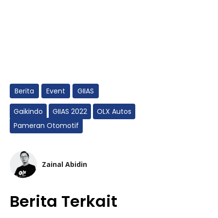
Berita
Event
GIIAS
Gaikindo
GIIAS 2022
OLX Autos
Pameran Otomotif
Zainal Abidin
Berita Terkait