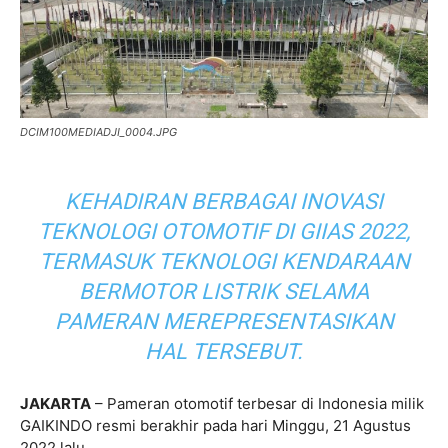
DCIM100MEDIADJI_0004.JPG
KEHADIRAN BERBAGAI INOVASI
TEKNOLOGI OTOMOTIF DI GIIAS 2022,
TERMASUK TEKNOLOGI KENDARAAN
BERMOTOR LISTRIK SELAMA
PAMERAN MEREPRESENTASIKAN
HAL TERSEBUT.
JAKARTA
– Pameran otomotif terbesar di Indonesia milik
GAIKINDO resmi berakhir pada hari Minggu, 21 Agustus
2022 lalu.