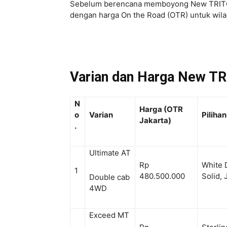
Sebelum berencana memboyong New TRITON, 
dengan harga On the Road (OTR) untuk wila
Varian dan Harga New T
N
Harga (OTR
o
Varian
Piliha
Jakarta)
.
Ultimate AT
Rp
White D
1
480.500.000
Solid, 
Double cab
4WD
Exceed MT