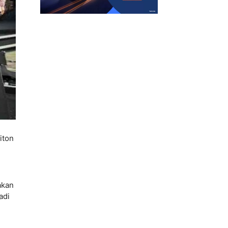
iton
akan
adi