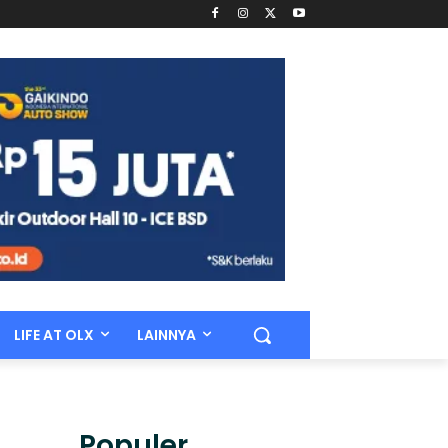
LIFE AT OLX
LAINNYA
Populer.