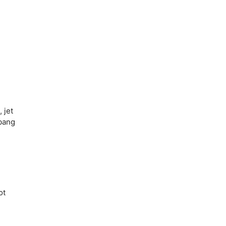
 jet
rbang
ot