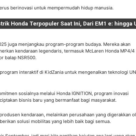
erus berinovasi untuk mempermudah hidup manusia.
strik Honda Terpopuler Saat Ini, Dari EM1 e: hingga 
 2025 juga menjangkau program-program budaya. Mereka akan
erkan kendaraan legendaris, termasuk McLaren Honda MP4/4
or balap NSR500.
rogram interaktif di KidZania untuk mengenalkan teknologi UN
omitmen sosialnya melalui Honda IGNITION, program inovasi
ptakan bisnis baru yang bermanfaat bagi masyarakat.
produsen kendaraan, melainkan perusahaan yang digerakkan o
berikan solusi mobilitas yang lebih baik bagi semua.
ir September, jadi mari kita nantikan kejutan apa lagi yang akan