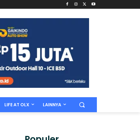
LIFE AT OLX
LAINNYA
Populer.