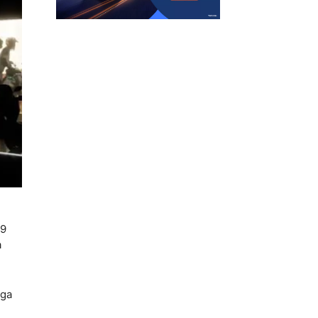
 9
a
gga