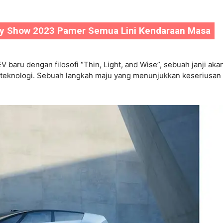
ity Show 2023 Pamer Semua Lini Kendaraan Masa
EV baru dengan filosofi “Thin, Light, and Wise”, sebuah janji aka
an teknologi. Sebuah langkah maju yang menunjukkan keseriusan