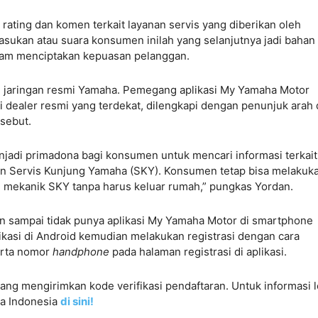
 rating dan komen terkait layanan servis yang diberikan oleh
ukan atau suara konsumen inilah yang selanjutnya jadi bahan
alam menciptakan kepuasan pelanggan.
masi jaringan resmi Yamaha. Pemegang aplikasi My Yamaha Motor
ri dealer resmi yang terdekat, dilengkapi dengan penunjuk arah
rsebut.
njadi primadona bagi konsumen untuk mencari informasi terkait
an Servis Kunjung Yamaha (SKY). Konsumen tetap bisa melakuk
mekanik SKY tanpa harus keluar rumah,” pungkas Yordan.
an sampai tidak punya aplikasi My Yamaha Motor di smartphone
ikasi di Android kemudian melakukan registrasi dengan cara
erta nomor
handphone
pada halaman registrasi di aplikasi.
yang mengirimkan kode verifikasi pendaftaran. Untuk informasi 
ha Indonesia
di sini!