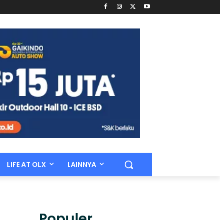
LIFE AT OLX
LAINNYA
Populer.