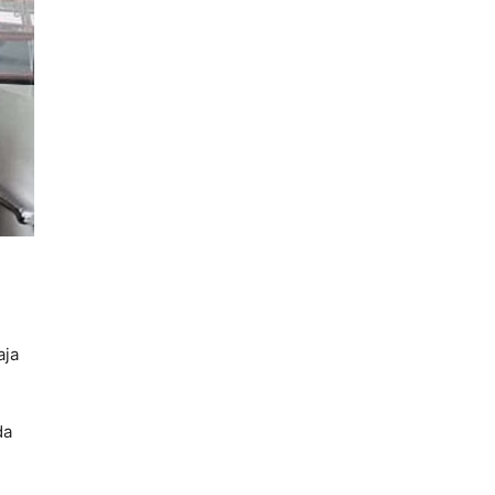
aja
da