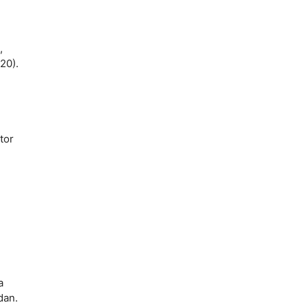
,
20).
tor
a
dan.