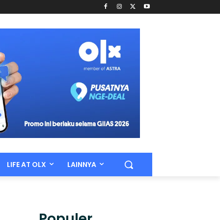
LIFE AT OLX
LAINNYA
Populer.