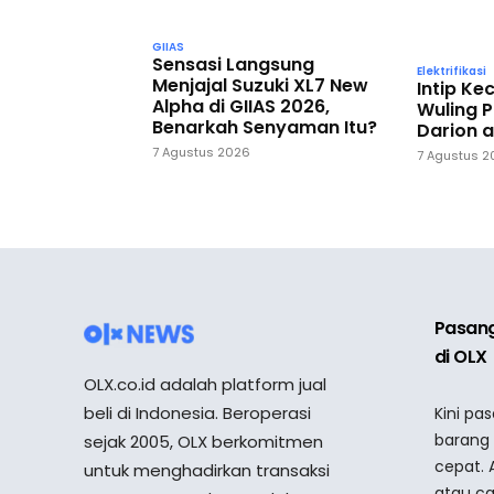
GIIAS
Sensasi Langsung
Elektrifikasi
Menjajal Suzuki XL7 New
Intip K
Alpha di GIIAS 2026,
Wuling P
Benarkah Senyaman Itu?
Darion a
7 Agustus 2026
7 Agustus 
Pasang
di OLX
OLX.co.id adalah platform jual
beli di Indonesia. Beroperasi
Kini pa
barang
sejak 2005, OLX berkomitmen
cepat. 
untuk menghadirkan transaksi
atau ca