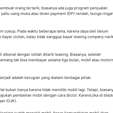
 membuat orang tertarik, biasanya ada juga program penjualan
 yaitu uang muka atau down payment (DP) rendah, bunga ringa
lum cukup. Pada waktu beberapa lama, karena daya beli belum
 bayar cicilan, kalau tidak sanggup bayar leasing company nari
dikenal dengan istilah ditarik leasing. Biasanya, setelah
mang tak bisa membayar selama tiga bulan, mobil atau motor
terjadi adalah kerugian yang dialami berbagai pihak.
al bukan hanya karena tidak memiliki mobil lagi. Tetapi, biasan
jukan pembelian mobil dengan cara dicicil. Karena jika di blackl
ngan (OJK).
ika leasing sudah menarik mobil, besar kemungkinan mobil akan