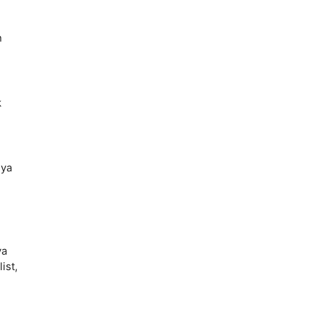
n
k
nya
ya
ist,