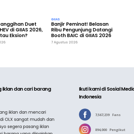
GIIAS
Banjir Peminat! Belasan
ecanggihan Duet
Ribu Pengunjung Datangi
HEV di GIIAS 2026,
Booth BAIC di GIIAS 2026
tau Eksion?
7 Agustus 2026
2026
 iklan dan cari barang
Ikuti kami di Sosial Med
Indonesia
sang iklan dan mencari
7,567,239
Fans
 di OLX sangat mudah dan
Ayo segera pasang iklan
894,000
Pengikut
ri barang yang diinginkan