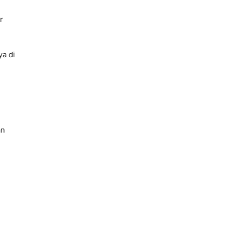
r
a di
an