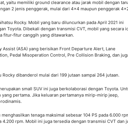
hat, yaitu memiliki ground clearance atau jarak mobil dengan tan
 dengan 2 jenis penggerak, mulai dari 4×4 maupun penggerak 4×
hatsu Rocky. Mobil yang baru diluncurkan pada April 2021 ini
gan Toyota. Dibekali dengan transmisi CVT, mobil yang secara i
fitur-fitur canggih yang ditawarkan.
 Assist (ASA) yang berisikan Front Departure Alert, Lane
on, Pedal Misoperation Control, Pre Collision Braking, dan jug
u Rocky dibanderol mulai dari 199 jutaan sampai 264 jutaan.
merupakan small SUV ini juga berkolaborasi dengan Toyota. Un
 yang pertama. Jika keluaran pertamanya mirip-mirip jeep,
aerodinamis.
u menghasilkan tenaga maksimal sebesar 104 PS pada 6.000 rp
 4.200 rpm. Mobil ini juga tersedia dengan transmisi CVT dan 