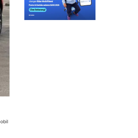
l
obil