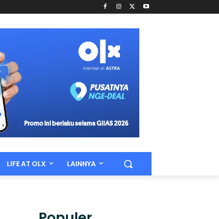
LIFE AT OLX
LAINNYA
Populer.