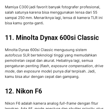
Mamiya C300 jadi favorit banyak fotografer profesional,
salah satunya karena bisa menggunakan lensa dari 55
sampai 250 mm. Menariknya lagi, lensa di kamera TLR ini
bisa kamu gonta-ganti.
11. Minolta Dynax 600si Classic
Minolta Dynax 600si Classic mengusung sistem
autofocus
SLR berteknologi tinggi yang memudahkan
pemotretan cepat dan akurat. Hebatnya lagi, semua
pengaturan penting (
flash
,
exposure compensation
,
drive
mode
, dan
exposure mode
) punya
dial
terpisah. Jadi,
kamu bisa atur dengan cepat dan gampang.
12. Nikon F6
Nikon F6 adalah kamera analog
full-frame
dengan fitur
lengkap. Ada AE, mode
aperture
dan
shutter priority
, plus