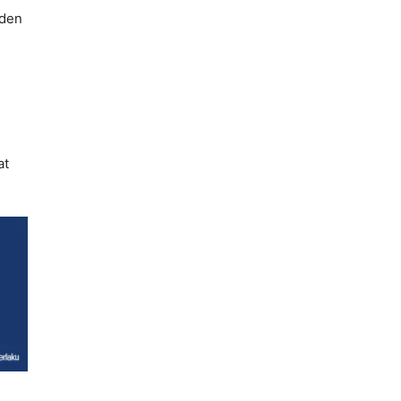
iden
at