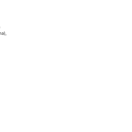
a
a),