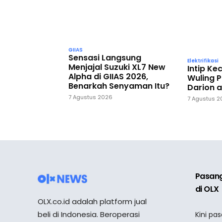
GIIAS
Sensasi Langsung
Elektrifikasi
Menjajal Suzuki XL7 New
Intip K
Alpha di GIIAS 2026,
Wuling P
Benarkah Senyaman Itu?
Darion a
7 Agustus 2026
7 Agustus 
Pasang
di OLX
OLX.co.id adalah platform jual
beli di Indonesia. Beroperasi
Kini pa