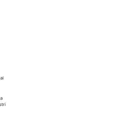
ai
ka
tri