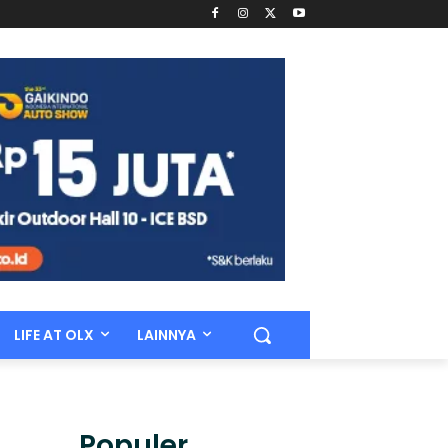
LIFE AT OLX
LAINNYA
Populer.