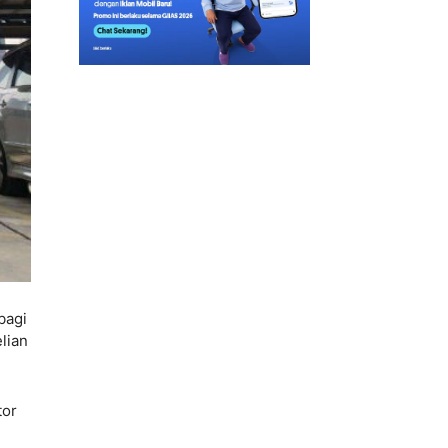
bagi
lian
tor