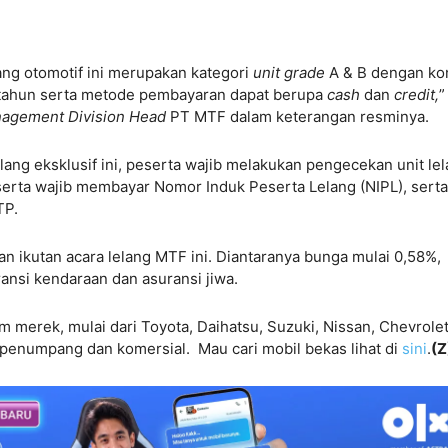
lang otomotif ini merupakan kategori
unit grade
A & B dengan ko
 tahun serta metode pembayaran dapat berupa
cash
dan
credit,
”
nagement Division Head
PT MTF dalam keterangan resminya.
lang eksklusif ini, peserta wajib melakukan pengecekan unit le
serta wajib membayar Nomor Induk Peserta Lelang (NIPL), serta
TP.
 ikutan acara lelang MTF ini. Diantaranya bunga mulai 0,58%,
uransi kendaraan dan asuransi jiwa.
 merek, mulai dari Toyota, Daihatsu, Suzuki, Nissan, Chevrolet
penumpang dan komersial. Mau cari mobil bekas lihat di
sini
.
(Z