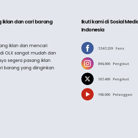
 iklan dan cari barang
Ikuti kami di Sosial Med
Indonesia
sang iklan dan mencari
7,567,239
Fans
 di OLX sangat mudah dan
Ayo segera pasang iklan
894,000
Pengikut
ri barang yang diinginkan
187,400
Pengikut
198,000
Pelanggan