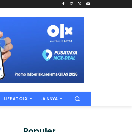
LIFE AT OLX
LAINNYA
Populer.