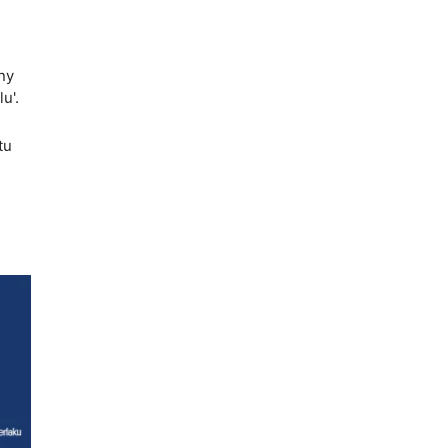
ny
u'.
tu