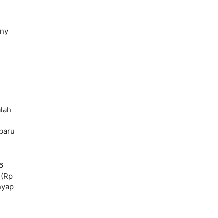
mny
alah
 baru
6
 (Rp
nyap