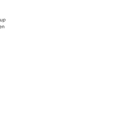
-up
en