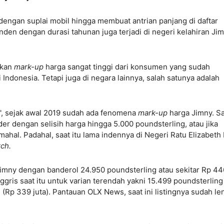
dengan suplai mobil hingga membuat antrian panjang di daftar
Inden dengan durasi tahunan juga terjadi di negeri kelahiran Ji
ukan
mark-up
harga sangat tinggi dari konsumen yang sudah
i Indonesia. Tetapi juga di negara lainnya, salah satunya adalah
', sejak awal 2019 sudah ada fenomena
mark-up
harga Jimny. S
der dengan selisih harga hingga 5.000 poundsterling, atau jika
h mahal. Padahal, saat itu lama indennya di Negeri Ratu Elizabeth
ch.
imny dengan banderol 24.950 poundsterling atau sekitar Rp 44
nggris saat itu untuk varian terendah yakni 15.499 poundsterling
g (Rp 339 juta). Pantauan OLX News, saat ini listingnya sudah le