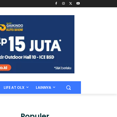
LIFE AT OLX
LAINNYA
Populer.