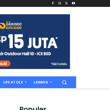
LIFE AT OLX
LAINNYA
Populer.