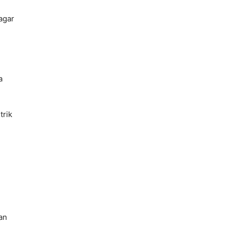
agar
a
trik
an