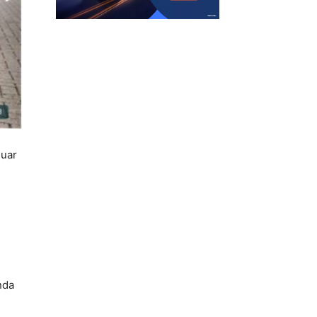
luar
nda