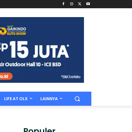
LIFE AT OLX
LAINNYA
Populer.