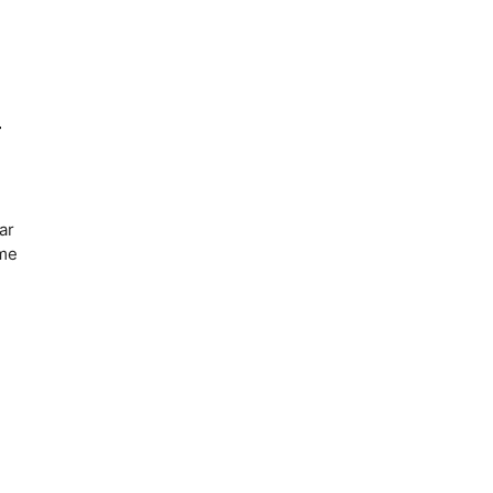
r
ar
ume