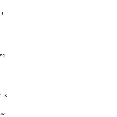
ng
ung-
ilik
rus-