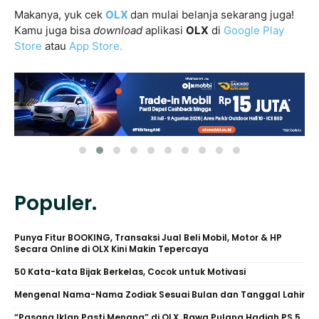
Makanya, yuk cek
OLX
dan mulai belanja sekarang juga!
Kamu juga bisa
d
ownload
aplikasi
OLX
di
Google Play
Store
atau
App Store.
Populer.
Punya Fitur BOOKING, Transaksi Jual Beli Mobil, Motor & HP
Secara Online di OLX Kini Makin Tepercaya
50 Kata-kata Bijak Berkelas, Cocok untuk Motivasi
Mengenal Nama-Nama Zodiak Sesuai Bulan dan Tanggal Lahir
“Pasang Iklan Pasti Menang” di OLX, Bawa Pulang Hadiah PS 5