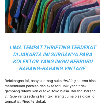
LIMA TEMPAT THRIFTING TERDEKAT
DI JAKARTA INI SURGANYA PARA
KOLEKTOR YANG INGIN BERBURU
BARANG-BARANG VINTAGE.
Belakangan ini, banyak orang suka
thrifting
karena bisa
menemukan pakaian dan aksesori unik yang tidak
gampang ditemukan di toko-toko biasa. Barang-barang
vintage
yang sedang tren tak jarang cuma bisa dicari di
tempat
thrifting
terdekat.