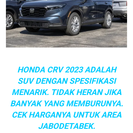
HONDA CRV 2023 ADALAH
SUV DENGAN SPESIFIKASI
MENARIK. TIDAK HERAN JIKA
BANYAK YANG MEMBURUNYA.
CEK HARGANYA UNTUK AREA
JABODETABEK.