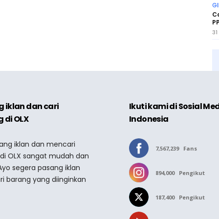
GI
Ca
PP
31
 iklan dan cari
Ikuti kami di Sosial Me
 di OLX
Indonesia
sang iklan dan mencari
7,567,239
Fans
 di OLX sangat mudah dan
Ayo segera pasang iklan
894,000
Pengikut
ri barang yang diinginkan
187,400
Pengikut