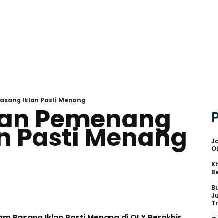
ang Iklan Pasti Menang
an Pemenang
n Pasti Menang
Ja
O
Kh
Be
B
J
Tr
m Pasang Iklan Pasti Menang di OLX Berakhir,