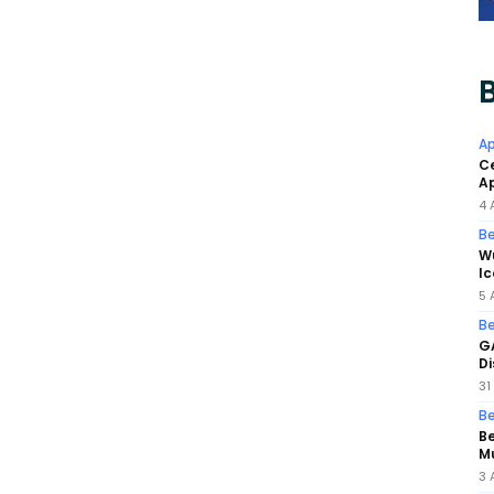
B
Ap
Ce
Ap
4 
Be
W
Ic
5 
Be
G
Di
31
Be
Be
M
3 