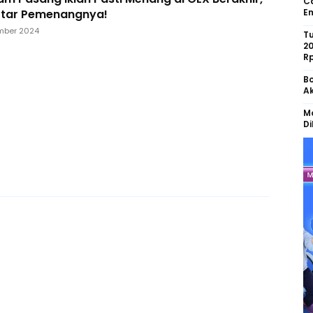
Ca
aftar Pemenangnya!
Em
mber 2024
Tu
2
R
Bo
Ak
Mo
Di