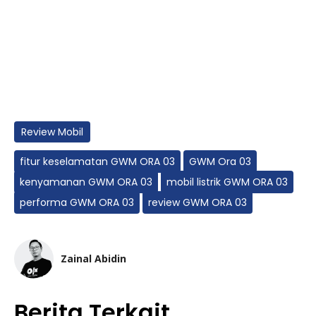
Review Mobil
fitur keselamatan GWM ORA 03
GWM Ora 03
kenyamanan GWM ORA 03
mobil listrik GWM ORA 03
performa GWM ORA 03
review GWM ORA 03
Zainal Abidin
Berita Terkait