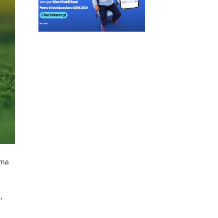
ama
,