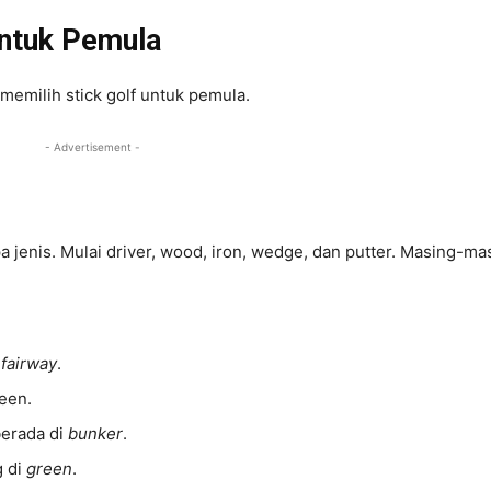
untuk Pemula
memilih stick golf untuk pemula.
- Advertisement -
apa jenis. Mulai driver, wood, iron, wedge, dan putter. Masing-ma
i
fairway
.
een.
berada di
bunker
.
g di
green
.