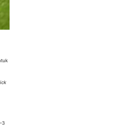
ntuk
ick
2–3