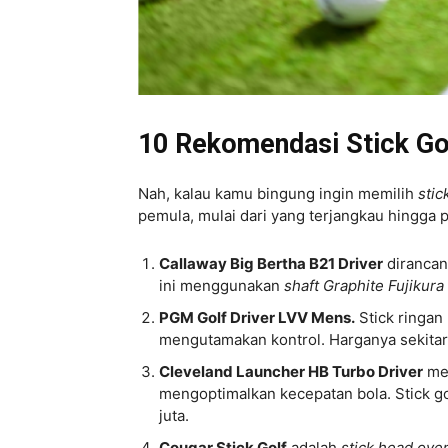
10 Rekomendasi Stick Go
Nah, kalau kamu bingung ingin memilih
stic
pemula, mulai dari yang terjangkau hingga 
Callaway Big Bertha B21 Driver
dirancan
ini menggunakan
shaft Graphite Fujikura
PGM Golf Driver LVV Mens.
Stick ringan
mengutamakan kontrol. Harganya sekitar 
Cleveland Launcher HB Turbo Driver
men
mengoptimalkan kecepatan bola. Stick g
juta.
Cougar Stick Golf
adalah
stick head ove