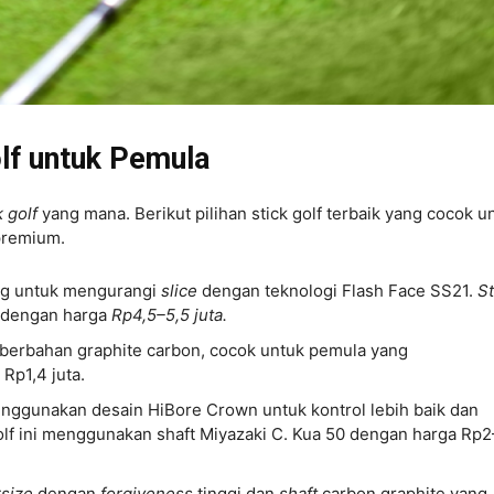
lf untuk Pemula
k golf
yang mana. Berikut pilihan stick golf terbaik yang cocok u
premium.
g untuk mengurangi
slice
dengan teknologi Flash Face SS21.
St
dengan harga
Rp4,5–5,5 juta.
 berbahan graphite carbon, cocok untuk pemula yang
Rp1,4 juta.
ggunakan desain HiBore Crown untuk kontrol lebih baik dan
olf ini menggunakan shaft Miyazaki C. Kua 50 dengan harga Rp
rsize
dengan
forgiveness
tinggi dan
shaft
carbon graphite yang