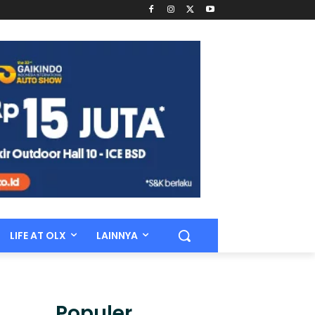
LIFE AT OLX
LAINNYA
Populer.