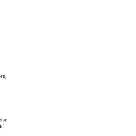
rs,
bisa
if