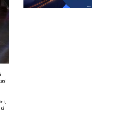
i
tasi
ni,
si