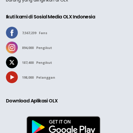
barang yang diinginkan di OLX
Ikuti kami di Sosial Media OLX Indonesia
7,567,239
Fans
894,000
Pengikut
187,400
Pengikut
198,000
Pelanggan
Download Aplikasi OLX