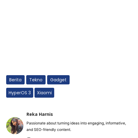
Berita
Tekno
Gadget
HyperOS 3
Xiaomi
Reka Harnis
Passionate about turning ideas into engaging, informative,
and SEO-friendly content.