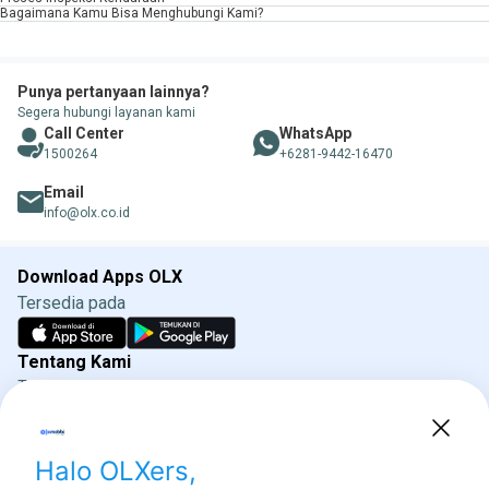
Bagaimana Kamu Bisa Menghubungi Kami?
Punya pertanyaan lainnya?
Segera hubungi layanan kami
Call Center
WhatsApp
1500264
+6281-9442-16470
Email
info@olx.co.id
Download Apps OLX
Tersedia pada
Tentang Kami
Tentang OLXmobbi
Syarat & Ketentuan
Kebijakan Privasi
Direktorat Jenderal Perlindungan Konsumen dan
Tertib Niaga