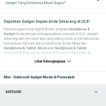
Gadget Yang Kondisinya Masih Bagus?
Dapatkan Gadget Impian Anda Sekarang di OLX!
Perbarui gaya hidup digital Anda! Lengkapi
Handphone &
Gadget
Anda dengan berbagai pilihan menarik di OLX. Jelajahi
sekarang dan temukan apa yang paling cocok untuk kebutuhan
komunikasi, hiburan, dan produktivitas Anda! Mulai dari
Handphone & Tablet
,
Aksesoris Handphone & Tablet
,
Fotografi & Videografi
,
Games & Console
,
Komputer &
Laptop
, hingga
Televisi, Audio & Aksesoris
. Semua kebutuhan
Lihat Selengkapnya
ini tersedia dari pengguna OLX yang ingin berbagi atau
memperbarui koleksinya. Yuk, lihat barang pilihan kategori
Handphone & Gadget bekas maupun baru yang tersedia untuk
Anda sekarang!
Mini - Elektronik Gadget Murah di Purwodadi
Handphone
Temukan berbagai produk dalam kategori
Handphone
, seperti
KATEGORI
Android maupun IOS, mulai dari
entry-level
hingga
flagship
paling
canggih untuk bekerja atau hiburan. Jelajahi merek, model,
spesifikasi, dan harga yang sesuai dengan anggaran dan