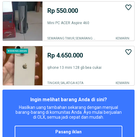
Rp 550.000
Mini PC ACER Aspire 460
SEMARANG TIMUR, SEMARANG KOTA
KEMARIN
BOOKING AMAN
Rp 4.650.000
iphone 13 mini 128 gb bea cukai
TINGKIR, SALATIGA KOTA
KEMARIN
Ingin melihat barang Anda di sini?
Hasilkan uang tambahan sekarang dengan menjual
barang-barang di komunitas Anda. Ayo mulai berjualan
di OLX, semua jadi cepat dan mudah.
pasang iklan