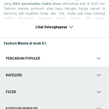
yang
bikin penampilan makin kece
semuanya ada di OLX! Cari
fashion wanita preloved atau baru dengan harga ramah di
kantong dan kualitas tetap oke. Yuk, mulai jual atau belanja
koleksi favoritmu sekarang simple, stylish, dan sesuai
kepribadianmu!
Lihat Selengkapnya
Kategori Keperluan Fashion Wanita
Lengkapi penampilanmu
dengan berbagai pilihan fashion wanita terbaik di OLX! Dari
dress elegan, atasan kekinian, hijab stylish, tas dan sepatu
Fashion Wanita di Aceh D.I.
kece, hingga aksesori cantik semuanya bisa kamu temukan
di sini. Jelajahi koleksi yang sesuai dengan gaya dan
kebutuhan fashionmu, baik barang baru maupun preloved
PENCARIAN POPULER
berkualitas. Belanja hemat, tampil maksimal semua bisa
dimulai dari OLX!
Kategori Keperluan Fashion Pria
Upgrade gaya harianmu
lewat OLX dengan pilihan fashion pria yang lengkap dan
KATEGORI
keren! Mulai dari kaos kasual, kemeja kerja, jaket trendi,
celana jeans, sepatu sneakers, sampai jam tangan dan
aksesori pelengkap lainnya. Temukan barang original dan
FILTER
preloved berkualitas sesuai gayamu. Gaya makin maksimal,
dompet tetap aman semua ada di OLX!
KATEGORI POPULER