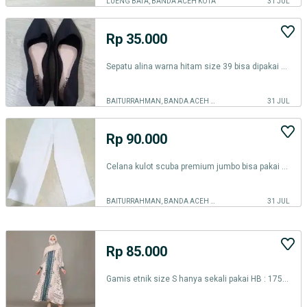
LUENG BATA, BANDA ACEH KOTA
31 JUL
Rp 35.000
Sepatu alina warna hitam size 39 bisa dipakai 39
BAITURRAHMAN, BANDA ACEH KOTA
31 JUL
Rp 90.000
Celana kulot scuba premium jumbo bisa pakai sd bb 80 kg,hb:130k hj:80k
BAITURRAHMAN, BANDA ACEH KOTA
31 JUL
Rp 85.000
Gamis etnik size S hanya sekali pakai HB : 175.000