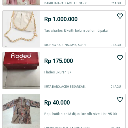
DARUL IMARAH, ACEH BESAR KAB.
02 AGU
Rp 1.000.000
Tas charles & keith belum perlum dipakai
KRUENG BARONA JAYA, ACEH BESAR KAB.
01 AGU
Rp 175.000
Fladeo ukuran 37
KUTA BARO, ACEH BESAR KAB.
01 AGU
Rp 40.000
Baju batik size M dijual krn slh size, Hb : 95.000 Hj : 45.000