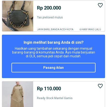
Rp 200.000
Tas preloved mulus
JAYA BARU, BANDA ACEH KOTA
6 HARI YANG LALU
Ingin melihat barang Anda di sini?
Hasilkan uang tambahan sekarang dengan menjual
barang-barang di komunitas Anda. Ayo mulai berjualan
di OLX, semua jadi cepat dan mudah.
pasang iklan
Rp 110.000
Ready Stock Mantel Gamis