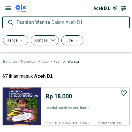
Aceh D.I.
Fashion Wanita
Dalam Aceh D.I.
Harga
Kondisi
Tipe
Beranda
/
Keperluan Pribadi
/
Fashion Wanita
67 iklan masuk
Aceh D.I.
Rp 18.000
Sandal mushola anti luntur
KLUET UTARA, ACEH SELATAN KAB.
2 HARI YANG LALU