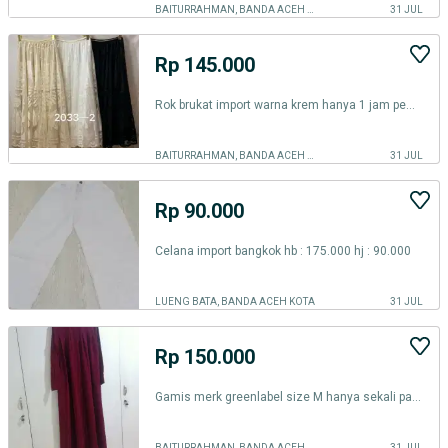
BAITURRAHMAN, BANDA ACEH KOTA
31 JUL
Rp 145.000
Rok brukat import warna krem hanya 1 jam pemakaian HB : 185.000
BAITURRAHMAN, BANDA ACEH KOTA
31 JUL
Rp 90.000
Celana import bangkok hb : 175.000 hj : 90.000
LUENG BATA, BANDA ACEH KOTA
31 JUL
Rp 150.000
Gamis merk greenlabel size M hanya sekali pakai hb:380.000 hj:195.000
BAITURRAHMAN, BANDA ACEH KOTA
31 JUL