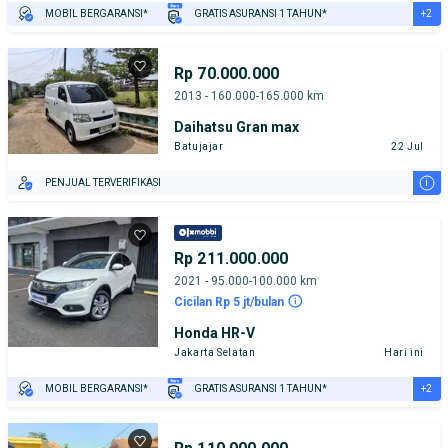
+2
MOBIL BERGARANSI*
GRATIS ASURANSI 1 TAHUN*
TEST DRIVE DARI RUMAH
GRATIS BIAYA JASA PERAWATAN*
Rp 70.000.000
2013 - 160.000-165.000 km
Daihatsu Gran max
Batujajar
22 Jul
i
PENJUAL TERVERIFIKASI
Rp 211.000.000
2021 - 95.000-100.000 km
Cicilan Rp 5 jt/bulan
Honda HR-V
Jakarta Selatan
Hari ini
+2
MOBIL BERGARANSI*
GRATIS ASURANSI 1 TAHUN*
TEST DRIVE DARI RUMAH
GRATIS BIAYA JASA PERAWATAN*