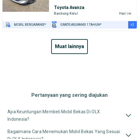
Toyota Avanza
Bandung Kidul
Hari ini
+2
MOBIL BERGARANSI*
GRATIS ASURANSI 1 TAHUN*
TEST DRIVE DARI RUMAH
GRATIS BIAYA JASA PERAWATAN*
muat lainnya
Pertanyaan yang sering diajukan
Apa Keuntungan Membeli Mobil Bekas Di OLX
Indonesia?
Bagaimana Cara Menemukan Mobil Bekas Yang Sesuai
Di OLX Indonesia?