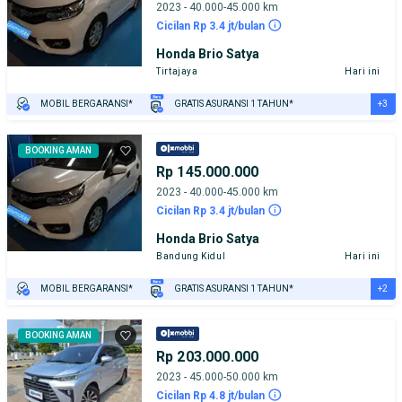
2023 - 40.000-45.000 km
Cicilan Rp 3.4 jt/bulan
Honda Brio Satya
Tirtajaya
Hari ini
+3
MOBIL BERGARANSI*
GRATIS ASURANSI 1 TAHUN*
TEST DRIVE DARI RUMAH
GRATIS BIAYA JASA PERAWATAN*
PENJUAL TERVERIFIKASI
BOOKING AMAN
Rp 145.000.000
2023 - 40.000-45.000 km
Cicilan Rp 3.4 jt/bulan
Honda Brio Satya
Bandung Kidul
Hari ini
+2
MOBIL BERGARANSI*
GRATIS ASURANSI 1 TAHUN*
TEST DRIVE DARI RUMAH
GRATIS BIAYA JASA PERAWATAN*
BOOKING AMAN
Rp 203.000.000
2023 - 45.000-50.000 km
Cicilan Rp 4.8 jt/bulan