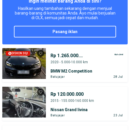
Ingin melihat barang Anda di sini?
Hasilkan uang tambahan sekarang dengan menjual
barang-barang di komunitas Anda. Ayo mulai berjualan
di OLX, semua jadi cepat dan mudah.
pasang iklan
DISKON 30jt
Rp 1.265.000.000
Rp1.2mil
2020 - 5.000-10.000 km
BMW M2 Competition
Batujajar
28 Jul
Rp 120.000.000
2015 - 155.000-160.000 km
Nissan Grand livina
Batujajar
23 Jul