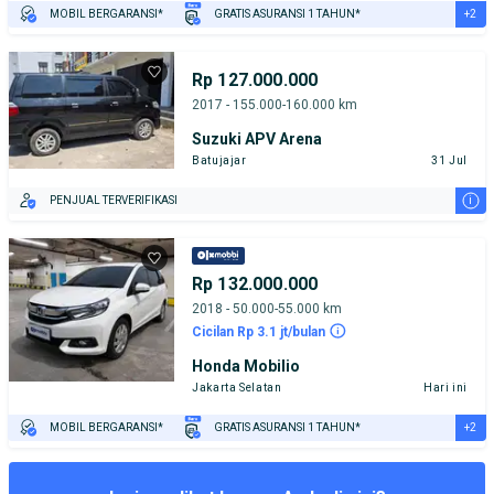
+2
MOBIL BERGARANSI*
GRATIS ASURANSI 1 TAHUN*
TEST DRIVE DARI RUMAH
GRATIS BIAYA JASA PERAWATAN*
Rp 127.000.000
2017 - 155.000-160.000 km
Suzuki APV Arena
Batujajar
31 Jul
i
PENJUAL TERVERIFIKASI
Rp 132.000.000
2018 - 50.000-55.000 km
Cicilan Rp 3.1 jt/bulan
Honda Mobilio
Jakarta Selatan
Hari ini
+2
MOBIL BERGARANSI*
GRATIS ASURANSI 1 TAHUN*
TEST DRIVE DARI RUMAH
GRATIS BIAYA JASA PERAWATAN*