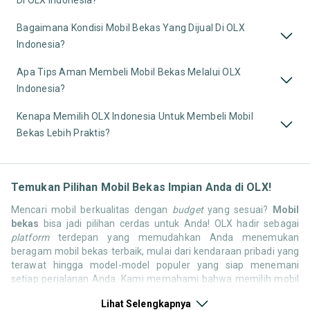
Bagaimana Kondisi Mobil Bekas Yang Dijual Di OLX
Indonesia?
Apa Tips Aman Membeli Mobil Bekas Melalui OLX
Indonesia?
Kenapa Memilih OLX Indonesia Untuk Membeli Mobil
Bekas Lebih Praktis?
Temukan Pilihan Mobil Bekas Impian Anda di OLX!
Mencari mobil berkualitas dengan
budget
yang sesuai?
Mobil
bekas
bisa jadi pilihan cerdas untuk Anda! OLX hadir sebagai
platform
terdepan yang memudahkan Anda menemukan
beragam mobil bekas terbaik, mulai dari kendaraan pribadi yang
terawat hingga model-model populer yang siap menemani
setiap perjalanan Anda. Kami memahami bahwa memilih mobil
bekas butuh kepercayaan, oleh karena itu OLX menyediakan
Lihat Selengkapnya
ribuan daftar dari penjual terpercaya di seluruh Indonesia.