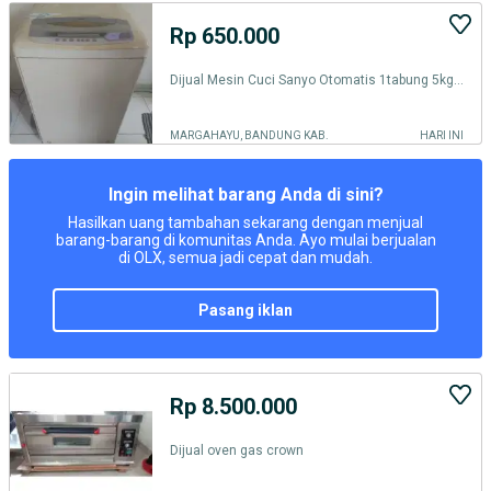
Rp 650.000
Dijual Mesin Cuci Sanyo Otomatis 1tabung 5kg, kondisi normal
MARGAHAYU, BANDUNG KAB.
HARI INI
Ingin melihat barang Anda di sini?
Hasilkan uang tambahan sekarang dengan menjual
barang-barang di komunitas Anda. Ayo mulai berjualan
di OLX, semua jadi cepat dan mudah.
pasang iklan
Rp 8.500.000
Dijual oven gas crown