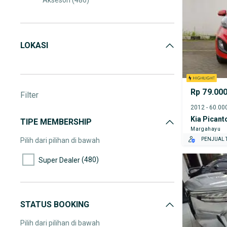
Aksesori
(486)
Audio Mobil
(154)
Spare Part
(406)
LOKASI
Velg dan Ban
(275)
Truk & Kendaraan Komersial
(33)
Rp 79.00
Filter
Kia Picant
TIPE MEMBERSHIP
Margahayu
Pilih dari pilihan di bawah
PENJUAL T
(480)
Super Dealer
STATUS BOOKING
Pilih dari pilihan di bawah