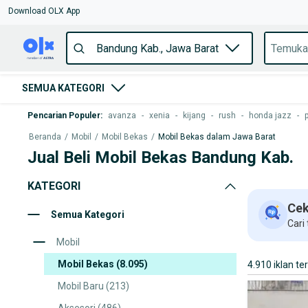
Download OLX App
SEMUA KATEGORI
Pencarian Populer
:
avanza
-
xenia
-
kijang
-
rush
-
honda jazz
-
Beranda
/
Mobil
/
Mobil Bekas
/
Mobil Bekas dalam Jawa Barat
Jual Beli Mobil Bekas Bandung Kab.
KATEGORI
Cek
Semua Kategori
Cari
Mobil
Mobil Bekas
(8.095)
4.910 iklan te
Mobil Baru
(213)