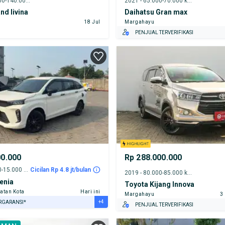
2012 - 135.000-140.000 km
2021 - 65.000-70.000 km
nd livina
Daihatsu Gran max
18 Jul
Margahayu
PENJUAL TERVERIFIKASI
00.000
Rp 288.000.000
2022 - 10.000-15.000 km
Cicilan Rp 4.8 jt/bulan
2019 - 80.000-85.000 km
enia
Toyota Kijang Innova
atan Kota
Hari ini
Margahayu
3
+4
RGARANSI*
PENJUAL TERVERIFIKASI
URANSI 1 TAHUN*