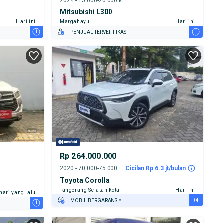
2024 - 15.000-20.000 km
Mitsubishi L300
Hari ini
Margahayu
Hari ini
i
i
PENJUAL TERVERIFIKASI
Rp 264.000.000
2020 - 70.000-75.000 km
Cicilan Rp 6.3 jt/bulan
Toyota Corolla
Tangerang Selatan Kota
Hari ini
 hari yang lalu
+4
MOBIL BERGARANSI*
i
GRATIS ASURANSI 1 TAHUN*