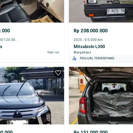
0.000
Rp 208.000.000
2010 - 115.000-120.000 km
2025 - 0-5.000 km
os
Mitsubishi L300
Hari ini
Margahayu
PENJUAL TERVERIFIKASI
00.000
Rp 151.000.000