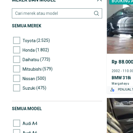
BOOKING 
TEST DRIV
GRATIS BI
PENJUAL T
SEMUA MEREK
(2.525)
Toyota
(1.802)
Honda
(773)
Daihatsu
Rp 88.00
(579)
Mitsubishi
BMW 318i
(500)
Nissan
Margahayu
(475)
Suzuki
PENJUAL T
(209)
Mazda
(199)
Hyundai
SEMUA MODEL
(176)
Mercedes-Benz
Audi A4
Audi A6