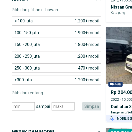
Nissan Gra
Pilih dari pilihan di bawah
Katapang
< 100 juta
1.200+ mobil
100 -150 juta
1.900+ mobil
150 - 200 juta
1.800+ mobil
200 - 250 juta
1.200+ mobil
250 - 300 juta
470+ mobil
>300 juta
1.200+ mobil
Rp 204.0
Pilih dari rentang
sampai
simpan
Daihatsu X
Tangerang Sel
MOBIL BE
GRATIS AS
MEREK DAN MODEL