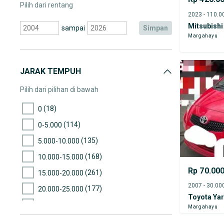
Pilih dari rentang
Mitsubishi
sampai
simpan
Margahayu
JARAK TEMPUH
Pilih dari pilihan di bawah
(18)
0
(114)
0-5.000
(135)
5.000-10.000
(168)
10.000-15.000
Rp 70.00
(261)
15.000-20.000
(177)
20.000-25.000
Toyota Yar
(284)
25.000-30.000
Margahayu
(283)
30.000-35.000