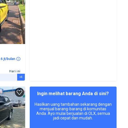
.6 jt/bulan
Hari ini
+4
Ingin melihat barang Anda di sini?
Hasilkan uang tambahan sekarang dengan
menjual barang-barang di komunitas
Anda. Ayo mulai berjualan di OLX, semua
jadi cepat dan mudah.