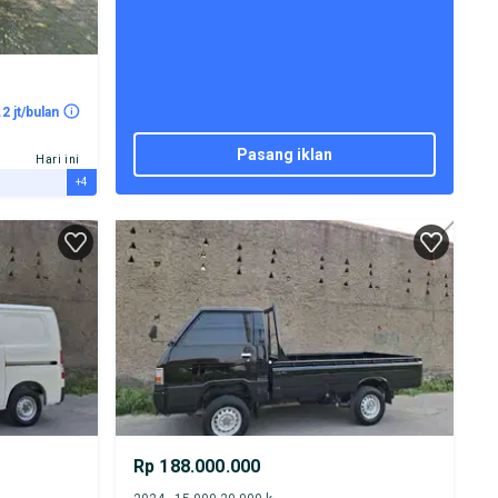
.2 jt/bulan
pasang iklan
Hari ini
+4
Rp 188.000.000