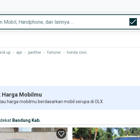
pick up
-
apv
-
panther
-
fortuner
-
honda civic
 Harga Mobilmu
 tau harga mobilmu berdasarkan mobil serupa di OLX.
rdekat
Bandung Kab.