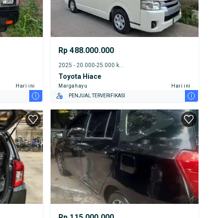
Rp 488.000.000
2025 - 20.000-25.000 km
Toyota Hiace
Hari ini
Margahayu
Hari ini
i
i
PENJUAL TERVERIFIKASI
Rp 115.000.000