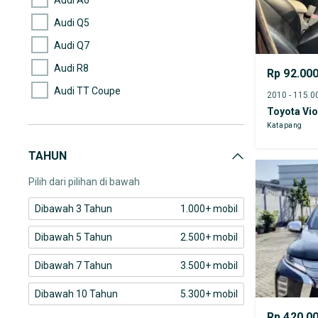
Audi Q5
Audi Q7
Audi R8
Rp 92.00
Audi TT Coupe
Toyota Vi
BAIC BJ40
Katapang
BMW 218i
TAHUN
BMW 318i
Pilih dari pilihan di bawah
Dibawah 3 Tahun
1.000+ mobil
Dibawah 5 Tahun
2.500+ mobil
Dibawah 7 Tahun
3.500+ mobil
Dibawah 10 Tahun
5.300+ mobil
Rp 420.0