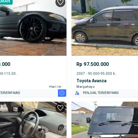
AMAN
E DARI RUMAH
AYA JASA PERAWATAN*
ERVERIFIKASI
0.000
Rp 97.500.000
2002 - 110.000-115.000 km
2007 - 90.000-95.000 km
Toyota Avanza
Hari ini
Margahayu
i
ERVERIFIKASI
PENJUAL TERVERIFIKASI