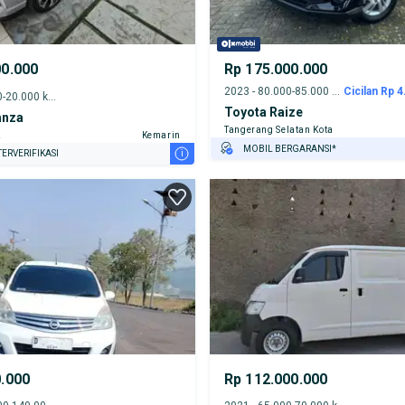
00.000
Rp 175.000.000
2023 - 80.000-85.000 km
Cicilan Rp 4
2022 - 15.000-20.000 km
Toyota Raize
anza
Tangerang Selatan Kota
k
Kemarin
MOBIL BERGARANSI*
i
ERVERIFIKASI
GRATIS ASURANSI 1 TAHUN*
TEST DRIVE DARI RUMAH
GRATIS BIAYA JASA PERAWATAN*
PENJUAL TERVERIFIKASI
0.000
Rp 112.000.000