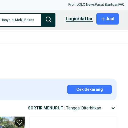
Promo
OLX News
Pusat Bantuan
FAQ
login/daftar
Jual
Hanya di Mobil Bekas
Cek Sekarang
SORTIR MENURUT
: Tanggal Diterbitkan