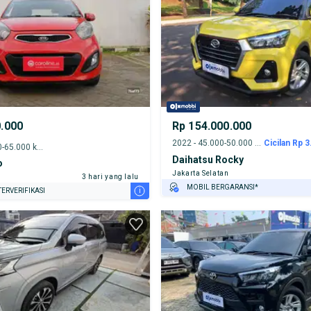
0.000
Rp 154.000.000
2022 - 45.000-50.000 km
Cicilan Rp 3
2012 - 60.000-65.000 km
Daihatsu Rocky
o
Jakarta Selatan
3 hari yang lalu
MOBIL BERGARANSI*
i
ERVERIFIKASI
GRATIS ASURANSI 1 TAHUN*
TEST DRIVE DARI RUMAH
GRATIS BIAYA JASA PERAWATAN*
PENJUAL TERVERIFIKASI