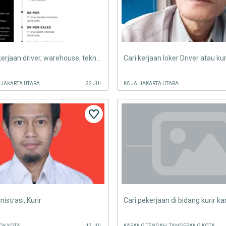
Mencari pekerjaan driver, warehouse, teknisi, kurir/kolektor
Cari kerjaan loker Driver atau kuri
JAKARTA UTARA
22 JUL
KOJA, JAKARTA UTARA
nistrasi, Kurir
OK KOTA
13 JUL
KARANG TENGAH, TANGERANG KOTA