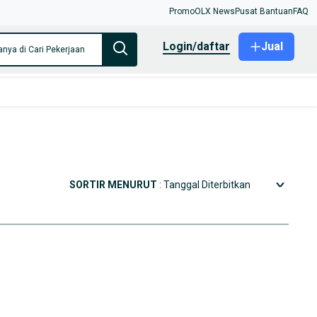
Promo
OLX News
Pusat Bantuan
FAQ
login/daftar
Jual
anya di Cari Pekerjaan
SORTIR MENURUT
: Tanggal Diterbitkan