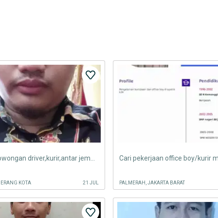
Saya mau lowongan driver,kurir,antar jemput bisa sewa mobil juga
Cari pekerjaan office boy/kurir
GERANG KOTA
21 JUL
PALMERAH, JAKARTA BARAT