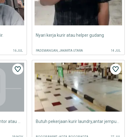
r.
Nyari kerja kurir atau helper gudang
16 JUL
PADEMANGAN, JAKARTA UTARA
14 JUL
Cari pekerjaan di bidang kurir kantor atau packing, terimakasih
Butuh pekerjaan kurir laundry,antar jemput atau antar paket/dokumen
19 NOV
BOGOR BARAT - KOTA, BOGOR KOTA
27 JUL