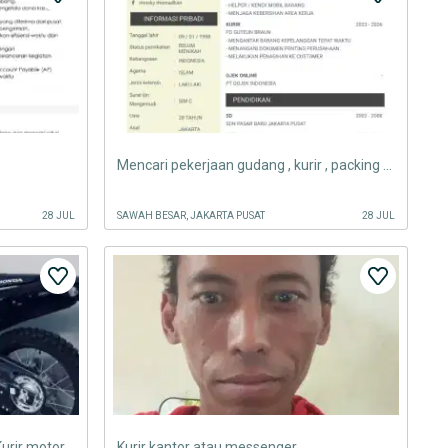
Mencari pekerjaan gudang , kurir , packing , ob , atau mesengger
28 JUL
SAWAH BESAR, JAKARTA PUSAT
28 JUL
Saya sedag mencarj lowongan Kurir motorrr
Kurir kantor atau messenger