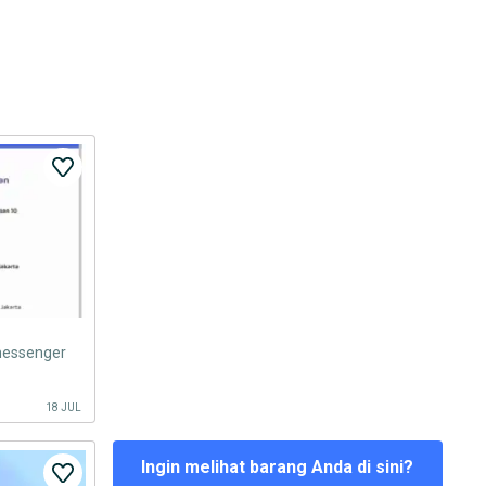
 messenger
18 JUL
Ingin melihat barang Anda di sini?