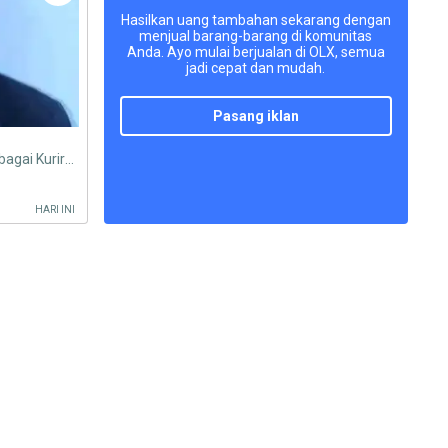
Hasilkan uang tambahan sekarang dengan
menjual barang-barang di komunitas
Anda. Ayo mulai berjualan di OLX, semua
jadi cepat dan mudah.
pasang iklan
Cari Pekerjaan (Pengalaman Sebagai Kurir Document & Barang + Packing )
HARI INI