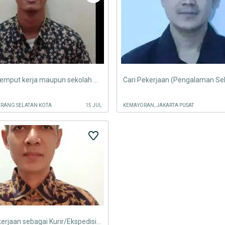
Jasa antar jemput kerja maupun sekolah dan sebagai kurir
ERANG SELATAN KOTA
15 JUL
KEMAYORAN, JAKARTA PUSAT
Mencari pekerjaan sebagai Kurir/Ekspedisi Dokumen/Mesenger/ADM/Gudang