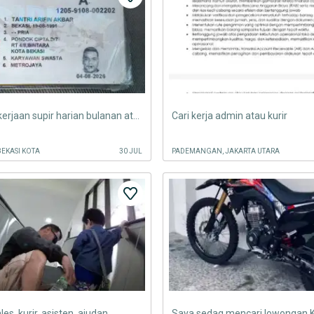
mencari pekerjaan supir harian bulanan atau kurir SIM A atau SIM C
Cari kerja admin atau kurir
BEKASI KOTA
30 JUL
PADEMANGAN, JAKARTA UTARA
les, kurir, asisten, ajudan