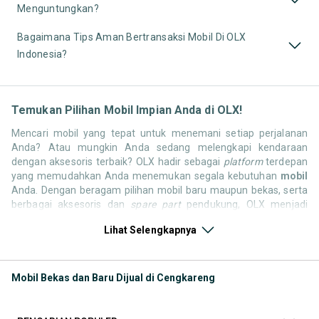
Menguntungkan?
Bagaimana Tips Aman Bertransaksi Mobil Di OLX
Indonesia?
Temukan Pilihan Mobil Impian Anda di OLX!
Mencari mobil yang tepat untuk menemani setiap perjalanan
Anda? Atau mungkin Anda sedang melengkapi kendaraan
dengan aksesoris terbaik? OLX hadir sebagai
platform
terdepan
yang memudahkan Anda menemukan segala kebutuhan
mobil
Anda. Dengan beragam pilihan mobil baru maupun bekas, serta
berbagai aksesoris dan
spare part
pendukung, OLX menjadi
solusi satu pintu untuk semua kebutuhan otomotif Anda.
Lihat Selengkapnya
Jelajahi sekarang dan temukan mobil yang paling sesuai dengan
gaya hidup, kebutuhan, dan
budget
Anda!
Memilih mobil yang tepat tentu bukan perkara mudah. Apakah
Mobil Bekas dan Baru Dijual di Cengkareng
Anda mencari mobil keluarga, SUV tangguh, sedan elegan, atau
truk komersial untuk bisnis? Di OLX, Anda tidak hanya
menemukan mobil, tetapi juga berbagai komponen pendukung