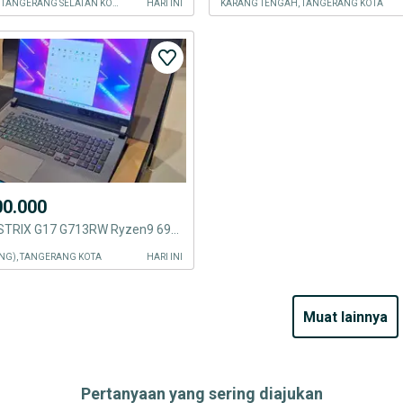
PONDOK AREN, TANGERANG SELATAN KOTA
HARI INI
KARANG TENGAH, TANGERANG KOTA
00.000
ASUS ROG STRIX G17 G713RW Ryzen9 6900Hz/RTX 3070Ti/32GB/1TB
NG), TANGERANG KOTA
HARI INI
muat lainnya
Pertanyaan yang sering diajukan