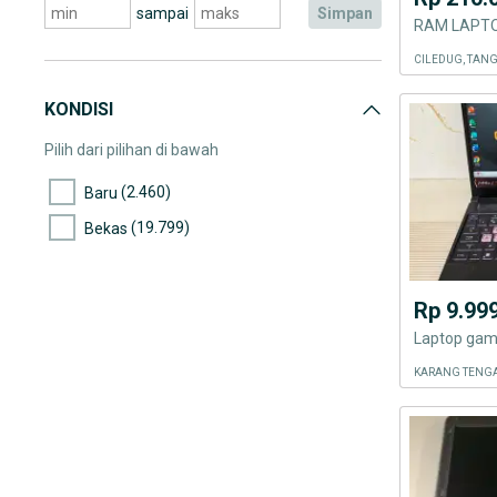
sampai
simpan
RAM LAPTO
CILEDUG, TAN
KONDISI
Pilih dari pilihan di bawah
(2.460)
Baru
(19.799)
Bekas
Rp 9.99
Laptop gam
KARANG TENGA