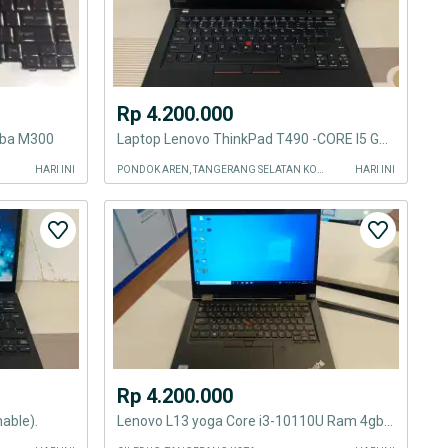
Rp 4.200.000
iba M300
Laptop Lenovo ThinkPad T490 -CORE I5 GEN8 -16GB -256GB -Desaigner
HARI INI
PONDOK AREN, TANGERANG SELATAN KOTA
HARI INI
Rp 4.200.000
hable).
Lenovo L13 yoga Core i3-10110U Ram 4gb Ssd 128gb Styluspen Touchscreen