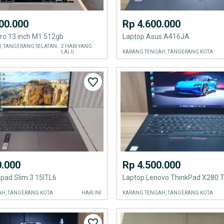
00.000
Rp 4.600.000
ro 13 inch M1 512gb
Laptop Asus A416JA
PONDOK AREN, TANGERANG SELATAN KOTA
2 HARI YANG
LALU
KARANG TENGAH, TANGERANG KOTA
0.000
Rp 4.500.000
pad Slim 3 15ITL6
Laptop Lenovo ThinkPad X280 
H, TANGERANG KOTA
HARI INI
KARANG TENGAH, TANGERANG KOTA