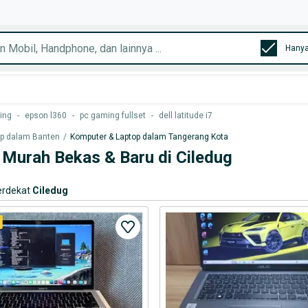
Hanya
ing
-
epson l360
-
pc gaming fullset
-
dell latitude i7
op dalam Banten
/
Komputer & Laptop dalam Tangerang Kota
Murah Bekas & Baru di Ciledug
erdekat
Ciledug