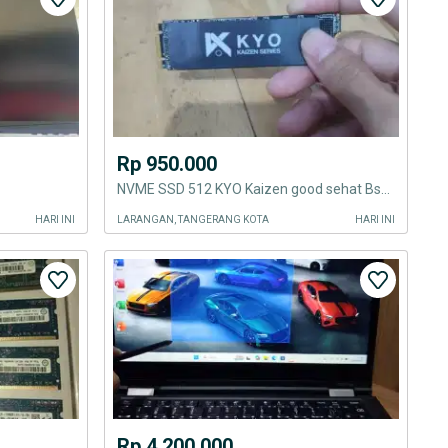
Rp 950.000
NVME SSD 512 KYO Kaizen good sehat Bsa barter tt bt tuker tukar tambah
HARI INI
LARANGAN, TANGERANG KOTA
HARI INI
Rp 4.200.000