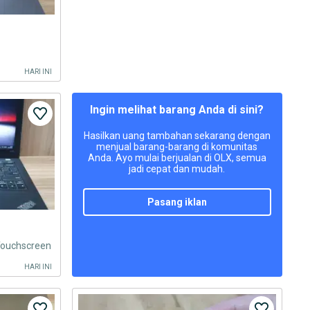
HARI INI
Ingin melihat barang Anda di sini?
Hasilkan uang tambahan sekarang dengan
menjual barang-barang di komunitas
Anda. Ayo mulai berjualan di OLX, semua
jadi cepat dan mudah.
pasang iklan
Touchscreen
HARI INI