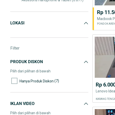
Aksesoris Handphone & Tablet
(6.877)
Fotografi & Videografi
(4.735)
Rp 11.5
Games & Console
(2.384)
Macbook P
LOKASI
Komputer & Laptop
(22.380)
Televisi, Audio & Aksesoris
(11.610)
Filter
PRODUK DISKON
Pilih dari pilihan di bawah
(7)
Hanya Produk Diskon
Rp 6.00
Lenovo Idea
KARANG TENGA
IKLAN VIDEO
Pilih dari pilihan di bawah