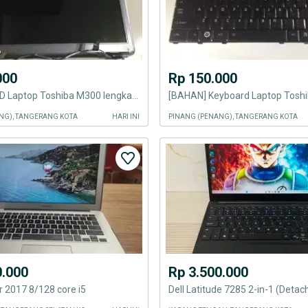
000
Rp 150.000
[BAHAN] LCD Laptop Toshiba M300 lengkap dengan Body & Camera
[BAHAN] Keyboard Laptop Tosh
NG), TANGERANG KOTA
HARI INI
PINANG (PENANG), TANGERANG KOTA
0.000
Rp 3.500.000
 2017 8/128 core i5
Dell Latitude 7285 2-in-1 (Detac