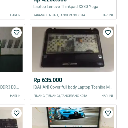
Laptop Lenovo Thinkpad X380 Yoga
HARI INI
KARANG TENGAH, TANGERANG KOTA
HARI INI
Rp 635.000
[SODIMM] memory laptop DDR2 DDR3 DDR4 512mb 2gb 4gb
[BAHAN] Cover full body Laptop Toshiba M300 plus2
HARI INI
PINANG (PENANG), TANGERANG KOTA
HARI INI