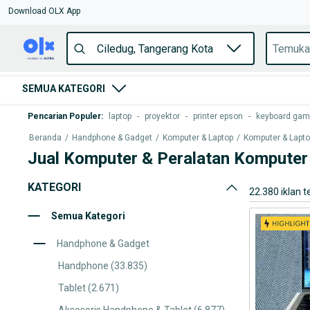
Download OLX App
SEMUA KATEGORI
Pencarian Populer
:
laptop
-
proyektor
-
printer epson
-
keyboard gam
Beranda
/
Handphone & Gadget
/
Komputer & Laptop
/
Komputer & Lapt
Jual Komputer & Peralatan Komputer 
KATEGORI
22.380 iklan t
Semua Kategori
Handphone & Gadget
Handphone
(33.835)
Tablet
(2.671)