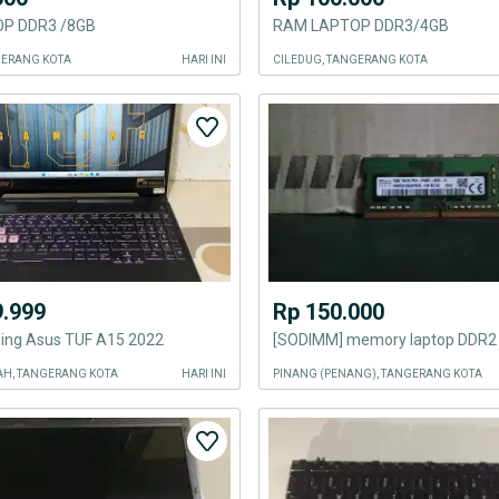
P DDR3 /8GB
RAM LAPTOP DDR3/4GB
GERANG KOTA
HARI INI
CILEDUG, TANGERANG KOTA
9.999
Rp 150.000
ing Asus TUF A15 2022
H, TANGERANG KOTA
HARI INI
PINANG (PENANG), TANGERANG KOTA