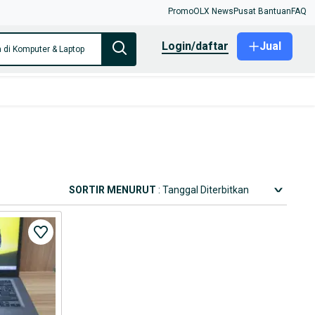
Promo
OLX News
Pusat Bantuan
FAQ
login/daftar
Jual
 di Komputer & Laptop
SORTIR MENURUT
: Tanggal Diterbitkan