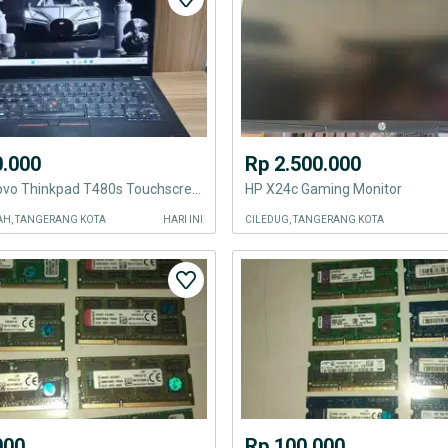
0.000
Rp 2.500.000
Laptop Lenovo Thinkpad T480s Touchscreen
HP X24c Gaming Monitor
H, TANGERANG KOTA
HARI INI
CILEDUG, TANGERANG KOTA
000
Rp 100.000