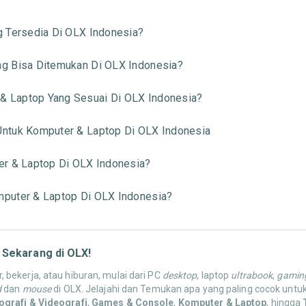
g Tersedia Di OLX Indonesia?
g Bisa Ditemukan Di OLX Indonesia?
 Laptop Yang Sesuai Di OLX Indonesia?
ntuk Komputer & Laptop Di OLX Indonesia
er & Laptop Di OLX Indonesia?
puter & Laptop Di OLX Indonesia?
 Sekarang di OLX!
 bekerja, atau hiburan, mulai dari PC
desktop
, laptop
ultrabook
,
gaming
d
dan
mouse
di OLX. Jelajahi dan Temukan apa yang paling cocok untuk
ografi & Videografi
,
Games & Console
,
Komputer & Laptop
, hingga