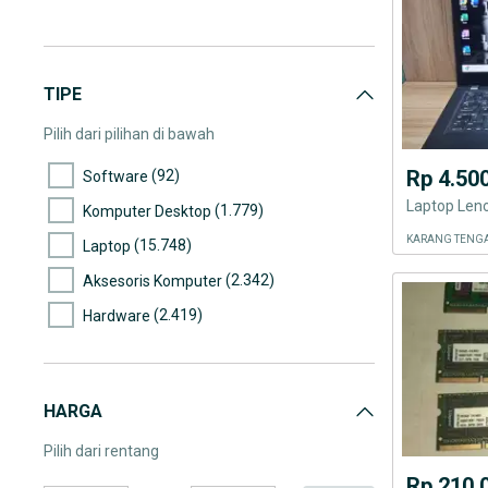
TIPE
Pilih dari pilihan di bawah
Rp 4.50
(92)
Software
(1.779)
Komputer Desktop
KARANG TENGA
(15.748)
Laptop
(2.342)
Aksesoris Komputer
(2.419)
Hardware
HARGA
Pilih dari rentang
Rp 210.