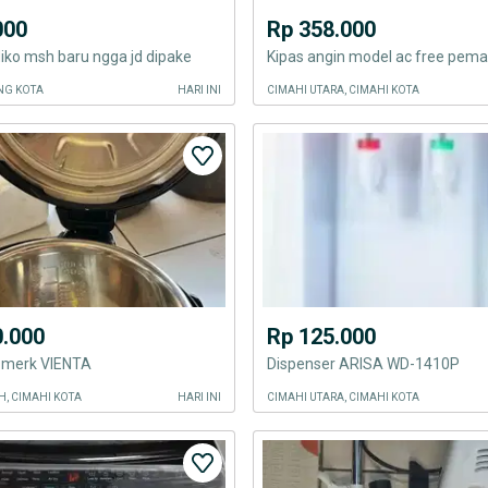
000
Rp 358.000
iko msh baru ngga jd dipake
NG KOTA
HARI INI
CIMAHI UTARA, CIMAHI KOTA
0.000
Rp 125.000
r merk VIENTA
Dispenser ARISA WD-1410P
, CIMAHI KOTA
HARI INI
CIMAHI UTARA, CIMAHI KOTA