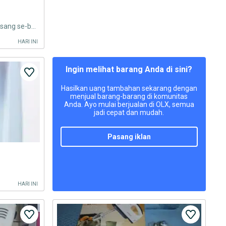
Kipas angin model ac free pemasang se-bdg raya
HARI INI
Ingin melihat barang Anda di sini?
Hasilkan uang tambahan sekarang dengan
menjual barang-barang di komunitas
Anda. Ayo mulai berjualan di OLX, semua
jadi cepat dan mudah.
pasang iklan
HARI INI