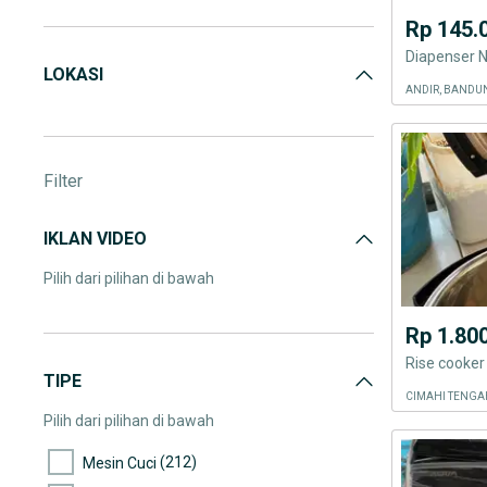
Peralatan Bangunan & Material
(1.709)
Rp 145.
Perlengkapan Rumah & Dapur
(2.161)
Diapenser N
LOKASI
Elektronik Rumah Tangga
(2.108)
ANDIR, BANDU
Lain-lain
(1.701)
Filter
IKLAN VIDEO
Pilih dari pilihan di bawah
Rp 1.80
Rise cooke
TIPE
CIMAHI TENGAH
Pilih dari pilihan di bawah
(212)
Mesin Cuci