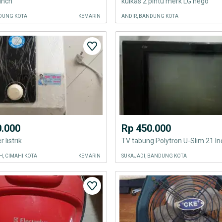
 inch
kulkas 2 pintu merk LG nego
DUNG KOTA
KEMARIN
ANDIR, BANDUNG KOTA
0.000
Rp 450.000
 listrik
TV tabung Polytron U-Slim 21 In
, CIMAHI KOTA
KEMARIN
SUKAJADI, BANDUNG KOTA