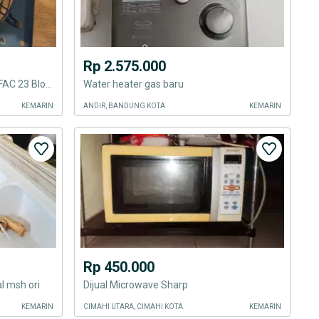
Rp 2.575.000
Exhaust Fan 10 Inch CKE FAC23 FAC 23 Blower Heavy Duty Low Noise
Water heater gas baru
KEMARIN
ANDIR, BANDUNG KOTA
KEMARIN
Rp 450.000
l msh ori
Dijual Microwave Sharp
KEMARIN
CIMAHI UTARA, CIMAHI KOTA
KEMARIN