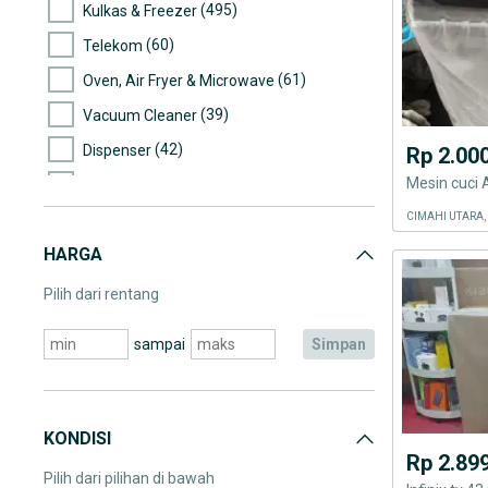
(495)
Kulkas & Freezer
(60)
Telekom
(61)
Oven, Air Fryer & Microwave
(39)
Vacuum Cleaner
(42)
Dispenser
Rp 2.00
Mesin cuci
(373)
AC & Kipas Angin
(700)
CIMAHI UTARA,
Elektronik Lainnya
HARGA
(126)
Lampu
Pilih dari rentang
sampai
simpan
KONDISI
Rp 2.89
Pilih dari pilihan di bawah