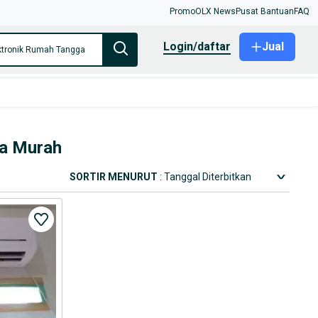
Promo
OLX News
Pusat Bantuan
FAQ
login/daftar
Jual
ktronik Rumah Tangga
ga Murah
SORTIR MENURUT
: Tanggal Diterbitkan