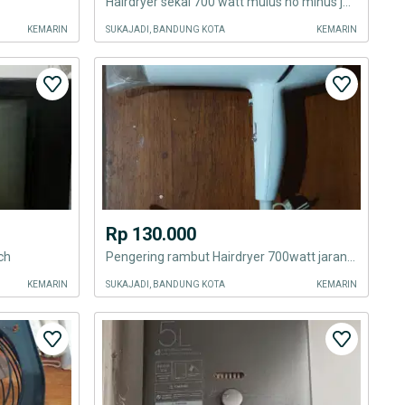
Hairdryer sekai 700 watt mulus no minus jarang dipakai
KEMARIN
SUKAJADI, BANDUNG KOTA
KEMARIN
Rp 130.000
ch
Pengering rambut Hairdryer 700watt jarang dipakai mulus no minus
KEMARIN
SUKAJADI, BANDUNG KOTA
KEMARIN