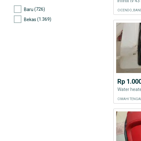
Infinix tv 43
(726)
Baru
CICENDO, BAN
(1.369)
Bekas
Rp 1.00
Water heater
CIMAHI TENGAH