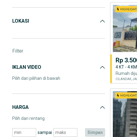
Indekos
(8)
Dijual: Bangunan Komersil
(92)
LOKASI
Disewakan: Bangunan Komersil
(90)
Filter
Rp 3.50
IKLAN VIDEO
4 KT - 4 K
Pilih dari pilihan di bawah
CILANDAK, JA
HARGA
Pilih dari rentang
sampai
simpan