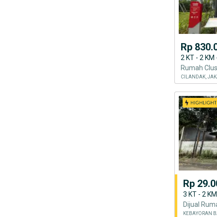
Rp 830.
2 KT - 2 KM
CILANDAK, JAK
Rp 29.0
3 KT - 2 K
KEBAYORAN B