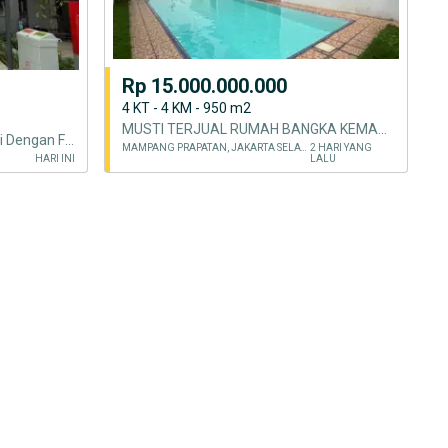
Rp 15.000.000.000
4 KT - 4 KM - 950 m2
MUSTI TERJUAL RUMAH BANGKA KEMANG 10 MENIT KE SENOPATI 2 LANTAI MEWAH
Free PPN Rumah Elegan 2 Lantai Dengan Fasilitas Premium di Summarecon Tangerang
MAMPANG PRAPATAN, JAKARTA SELATAN
2 HARI YANG
HARI INI
LALU