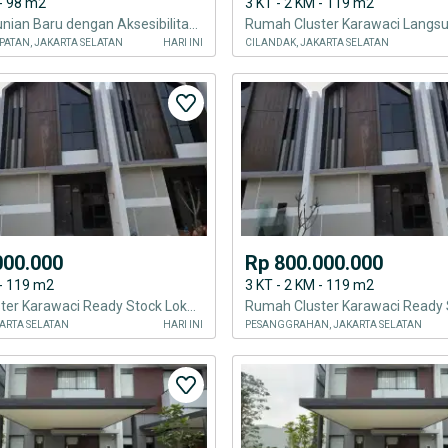
 - 98 m2
3 KT - 2 KM - 119 m2
Kawasan Hunian Baru dengan Aksesibilitas Premium Gading Serpong
ATAN, JAKARTA SELATAN
HARI INI
CILANDAK, JAKARTA SELATAN
000.000
Rp 800.000.000
 - 119 m2
3 KT - 2 KM - 119 m2
Rumah Cluster Karawaci Ready Stock Lokasi Strategis Favorit Buyer
ARTA SELATAN
HARI INI
PESANGGRAHAN, JAKARTA SELATAN