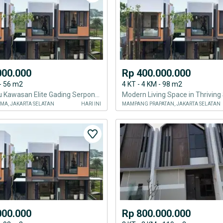
000.000
Rp 400.000.000
 - 56 m2
4 KT - 4 KM - 98 m2
Rumah Baru Kawasan Elite Gading Serpong, Harga Tidak Masuk Akal Murahnya
MA, JAKARTA SELATAN
HARI INI
MAMPANG PRAPATAN, JAKARTA SELATAN
000.000
Rp 800.000.000