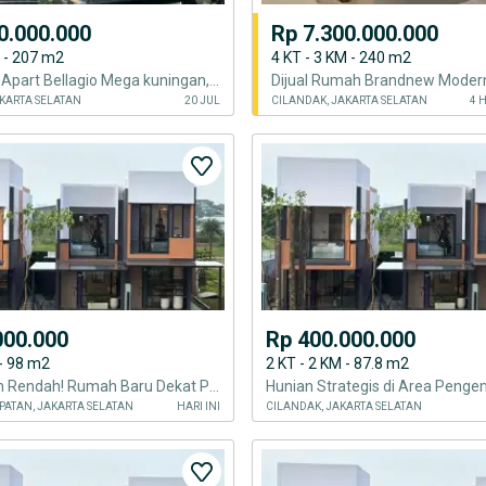
0.000.000
Rp 7.300.000.000
M - 207 m2
4 KT - 3 KM - 240 m2
Jual Cepat Apart Bellagio Mega kuningan,4 bedroom,207 m ,Jakarta selatan
AKARTA SELATAN
20 JUL
CILANDAK, JAKARTA SELATAN
4 
000.000
Rp 400.000.000
 - 98 m2
2 KT - 2 KM - 87.8 m2
Harga Masih Rendah! Rumah Baru Dekat Pusat Bisnis Gading Serpong
ATAN, JAKARTA SELATAN
HARI INI
CILANDAK, JAKARTA SELATAN