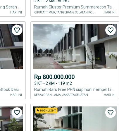
2 KT - 2 KM - 50 m2
Rumah Cluster Karawaci Langsung Serah Terima Promo FREE PPN
Rumah Cluster Premium Summarecon Tangerang 800 Jutaan
HARI INI
CIPUTAT TIMUR, TANGERANG SELATAN KOTA
HARI INI
Rp 800.000.000
3 KT - 2 KM - 119 m2
Rumah Cluster Karawaci Ready Stock Design Scandinavian
Rumah Baru Free PPN siap huni nempel Lippo Village Karawaci Tangerang
HARI INI
KEBAYORAN LAMA, JAKARTA SELATAN
HARI INI