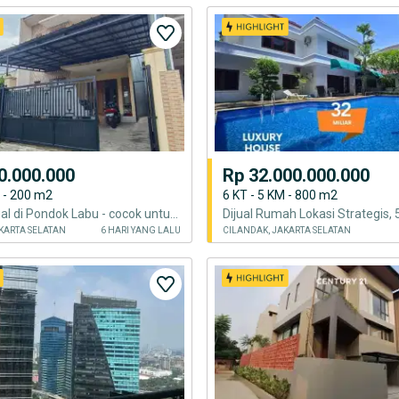
0.000.000
Rp 32.000.000.000
M - 200 m2
6 KT - 5 KM - 800 m2
Rumah dijual di Pondok Labu - cocok untuk kos kosan, aman dan strategis
KARTA SELATAN
6 HARI YANG LALU
CILANDAK, JAKARTA SELATAN