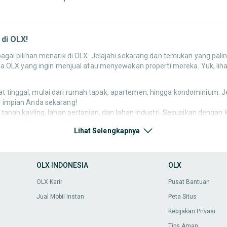
di OLX!
gai pilihan menarik di OLX. Jelajahi sekarang dan temukan yang pali
OLX yang ingin menjual atau menyewakan properti mereka. Yuk, lihat
tinggal, mulai dari rumah tapak, apartemen, hingga kondominium. Jela
 impian Anda sekarang!
 tanah kavling, lahan pertanian, dan lahan industri. Sesuaikan deng
Lihat Selengkapnya
amar indekos dengan fasilitas lengkap, lokasi strategis dekat kampu
X menyediakan beragam opsi indekos yang nyaman dan aman.
operti dalam kategori
Properti Komersial
, seperti ruko, kantor, gud
n properti sesuai dengan kebutuhan usaha Anda.
OLX INDONESIA
OLX
properti dalam kategori
Properti Komersial
, seperti ruko, kantor, g
OLX Karir
Pusat Bantuan
n properti sesuai dengan kebutuhan usaha Anda.
Jual Mobil Instan
Peta Situs
Kebijakan Privasi
Tips Aman