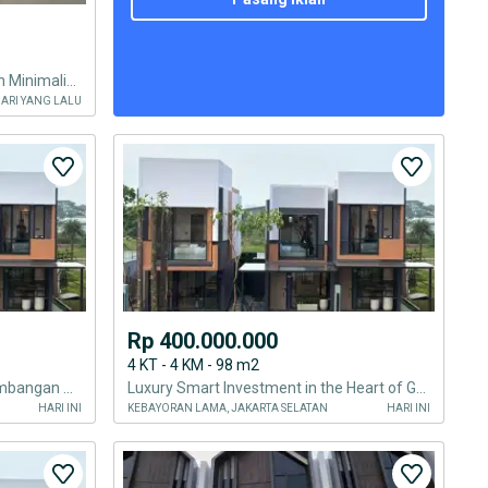
Dijual Rumah Brandnew Modern Minimalis 3 Lt Di Cilandak Jaksel
HARI YANG LALU
Rp 400.000.000
4 KT - 4 KM - 98 m2
Hunian Strategis di Area Pengembangan Premium Gading Serpong
Luxury Smart Investment in the Heart of Gading Serpong
HARI INI
KEBAYORAN LAMA, JAKARTA SELATAN
HARI INI