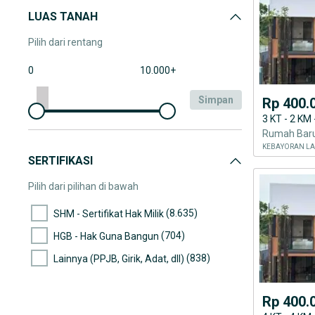
LUAS TANAH
Pilih dari rentang
0
10.000+
simpan
Rp 400.
3 KT - 2 KM
KEBAYORAN LA
SERTIFIKASI
Pilih dari pilihan di bawah
(8.635)
SHM - Sertifikat Hak Milik
(704)
HGB - Hak Guna Bangun
(838)
Lainnya (PPJB, Girik, Adat, dll)
Rp 400.