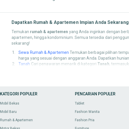
Dapatkan Rumah & Apartemen Impian Anda Sekarang 
Temukan
rumah & apartemen
yang Anda inginkan dengan berba
apartemen, hingga kondominium. Semua tersedia dari pengguna 
sekarang!
Sewa Rumah & Apartemen
Temukan berbagai pilihan tempat 
harga yang sesuai dengan anggaran Anda. Dapatkan hunian
Tanah
Cari penawaran menarik di kategori
Tanah
, termasuk
strategis dengan harga terbaik di OLX.
Indekos
Jelajahi berbagai pilihan
Indekos
di OLX! Temukan k
Anda. Baik untuk pelajar, mahasiswa, maupun pekerja, OL
Beli Bangunan Komersil
Anda bisa mendapatkan berbagai pr
mendukung bisnis Anda! Semua harga bersaing dan pastika
KATEGORI POPULER
PENCARIAN POPULER
Sewa Bangunan Komersil
Anda bisa mendapatkan berbagai 
Mobil Bekas
Tablet
mendukung bisnis Anda! Semua harga bersaing dan pastika
Mobil Baru
Fashion Wanita
Cara Mendapatkan Rumah & Apartemen di OLX
Rumah & Apartemen
Fashion Pria
Motor Bekas
Furniture