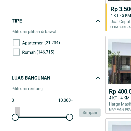
Rp 3.50
4 KT - 3 K
TIPE
SETIA BUDI, J
Pilih dari pilihan di bawah
(21.234)
Apartemen
(146.715)
Rumah
LUAS BANGUNAN
Pilih dari rentang
Rp 400.
4 KT - 4 KM
0
10.000+
MAMPANG PRAP
simpan