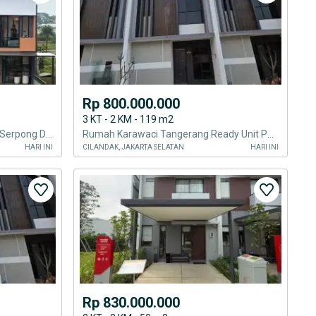
Rp 800.000.000
3 KT - 2 KM - 119 m2
Modern Living Space in Thriving Serpong District
Rumah Karawaci Tangerang Ready Unit Pool Facility Harga Awal
HARI INI
CILANDAK, JAKARTA SELATAN
HARI INI
Rp 830.000.000