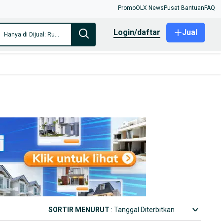
Promo
OLX News
Pusat Bantuan
FAQ
login/daftar
Jual
Hanya di Dijual: Rumah & Apartemen
SORTIR MENURUT
: Tanggal Diterbitkan