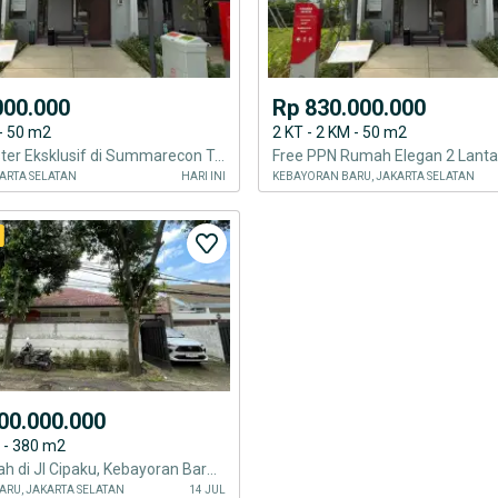
000.000
Rp 830.000.000
 - 50 m2
2 KT - 2 KM - 50 m2
Rumah Cluster Eksklusif di Summarecon Tangerang Mulai 830 Juta Free PPN
ARTA SELATAN
HARI INI
KEBAYORAN BARU, JAKARTA SELATAN
00.000.000
M - 380 m2
Dijual Rumah di Jl Cipaku, Kebayoran Baru, area prestige dekat SCBD
ARU, JAKARTA SELATAN
14 JUL