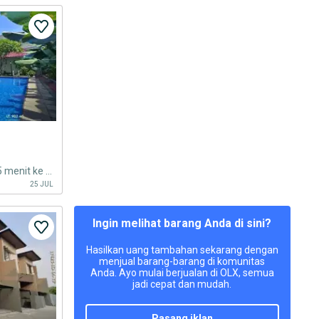
Dijual Rumah Lokasi Strategis, 5 menit ke MRT Cipete Rumah Asri,dengan Taman yg luas di area premium
25 JUL
Ingin melihat barang Anda di sini?
Hasilkan uang tambahan sekarang dengan
menjual barang-barang di komunitas
Anda. Ayo mulai berjualan di OLX, semua
jadi cepat dan mudah.
pasang iklan