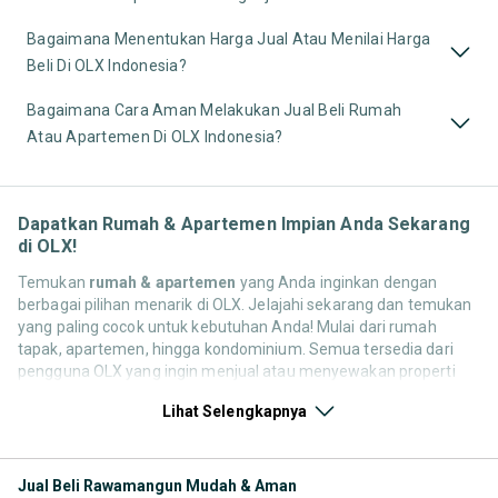
Bagaimana Menentukan Harga Jual Atau Menilai Harga
Beli Di OLX Indonesia?
Bagaimana Cara Aman Melakukan Jual Beli Rumah
Atau Apartemen Di OLX Indonesia?
Dapatkan Rumah & Apartemen Impian Anda Sekarang
di OLX!
Temukan
rumah & apartemen
yang Anda inginkan dengan
berbagai pilihan menarik di OLX. Jelajahi sekarang dan temukan
yang paling cocok untuk kebutuhan Anda! Mulai dari rumah
tapak, apartemen, hingga kondominium. Semua tersedia dari
pengguna OLX yang ingin menjual atau menyewakan properti
mereka. Yuk, lihat pilihan properti bekas maupun baru yang
Lihat Selengkapnya
tersedia untuk Anda sekarang!
Sewa Rumah & Apartemen
Temukan berbagai pilihan
tempat tinggal, mulai dari rumah tapak, apartemen, hingga
Jual Beli Rawamangun Mudah & Aman
kondominium. Jelajahi properti berdasarkan lokasi, jumlah