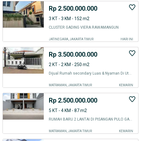
Rp 2.500.000.000
3 KT - 3 KM - 152 m2
CLUSTER GADING VIERA RAWAMANGUN
JATINEGARA, JAKARTA TIMUR
HARI INI
Rp 3.500.000.000
2 KT - 2 KM - 250 m2
Dijual Rumah secondary Luas & Nyaman Di Utan Kayu, Matraman - Jakarta Timur Dekat Gerbang Tol Rawamangun
MATRAMAN, JAKARTA TIMUR
KEMARIN
Rp 2.500.000.000
5 KT - 4 KM - 87 m2
RUMAH BARU 2 LANTAI DI PISANGAN PULO GADUNG JAKARTA TIMUR DEKAT TOL RAWAMANGUN
MATRAMAN, JAKARTA TIMUR
KEMARIN