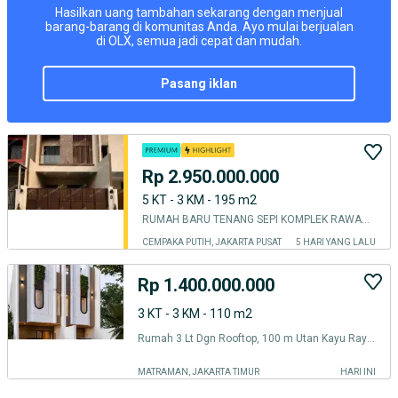
Hasilkan uang tambahan sekarang dengan menjual
barang-barang di komunitas Anda. Ayo mulai berjualan
di OLX, semua jadi cepat dan mudah.
pasang iklan
Rp 2.950.000.000
5 KT - 3 KM - 195 m2
RUMAH BARU TENANG SEPI KOMPLEK RAWAMANGUN
CEMPAKA PUTIH, JAKARTA PUSAT
5 HARI YANG LALU
Rp 1.400.000.000
3 KT - 3 KM - 110 m2
Rumah 3 Lt Dgn Rooftop, 100 m Utan Kayu Raya, Dekat UNJ, BPKP, Stasiun Manggarai, Toll Rawamangun, Cempaka Putih, RS.Persahabatan, RSCM, Mall Bassura
MATRAMAN, JAKARTA TIMUR
HARI INI