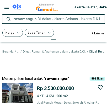
rawamangun
Di dekat Jakarta Selatan, Jakarta D.K.I.
Harga
Luas Tanah
+
Lainnya
Luas Bangunan
Kamar Tidur
Beranda
/
...
/
Dijual: Rumah & Apartemen dalam Jakarta D.K.I.
/
Dijual: Rumah & Apartemen dalam Jakarta Selatan
Menampilkan hasil untuk
"
rawamangun
"
891
Iklan
Rp 3.500.000.000
4 KT - 4 KM - 200 m2
Jual Rumah Mewah Dekat Sekolah Al-Azhar Rawamangun Jakarta Timur