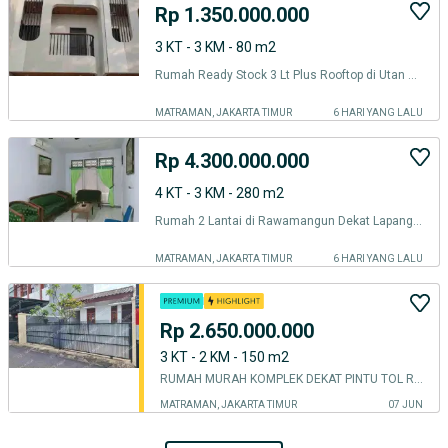
Rp 1.350.000.000
3 KT - 3 KM - 80 m2
Rumah Ready Stock 3 Lt Plus Rooftop di Utan Kayu Utara Dekat Stasiun Manggarai, Toll Rawamangun, UNJ, BPKP, Cempaka Putih, RS. Persahabatan,
MATRAMAN, JAKARTA TIMUR
6 HARI YANG LALU
Rp 4.300.000.000
4 KT - 3 KM - 280 m2
Rumah 2 Lantai di Rawamangun Dekat Lapangan Golf Jakarta Timur
MATRAMAN, JAKARTA TIMUR
6 HARI YANG LALU
Rp 2.650.000.000
3 KT - 2 KM - 150 m2
RUMAH MURAH KOMPLEK DEKAT PINTU TOL RAWAMANGUN
MATRAMAN, JAKARTA TIMUR
07 JUN