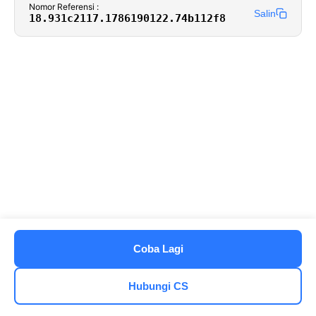
Nomor Referensi :
Salin
18.931c2117.1786190122.74b112f8
Coba Lagi
Hubungi CS