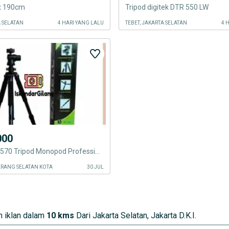
ex 190cm
Tripod digitek DTR 550 LW
A SELATAN
4 HARI YANG LALU
TEBET, JAKARTA SELATAN
4 
000
Excell Vega 570 Tripod Monopod Professional Ballhead Camera Makro
ERANG SELATAN KOTA
30 JUL
 iklan dalam
10 kms
Dari Jakarta Selatan, Jakarta D.K.I.