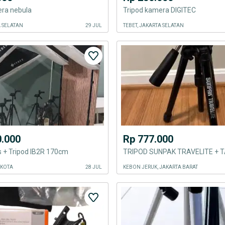
era nebula
Tripod kamera DIGITEC
A SELATAN
29 JUL
TEBET, JAKARTA SELATAN
0.000
Rp 777.000
s + Tripod IB2R 170cm
 KOTA
28 JUL
KEBON JERUK, JAKARTA BARAT