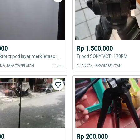
000
Rp 1.500.000
Layar proyektor tripod layar merk letaec 180 x 180
Tripod SONY VCT1170RM
MA, JAKARTA SELATAN
11 JUL
CILANDAK, JAKARTA SELATAN
00
Rp 200.000