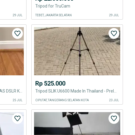
Tripod for TruCam
29 JUL
TEBET, JAKARTA SELATAN
29 JUL
Rp 525.000
TRIPOD SUNPAK TRAVELITE + TAS DSLR KATA DSLR canon nikon sony kamera
Tripod SLIK U6600 Made In Thailand - Preloved
25 JUL
CIPUTAT, TANGERANG SELATAN KOTA
23 JUL