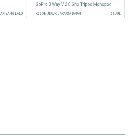
GoPro 3 Way V 2.0 Grip Tripod Monopod
HARI YANG LALU
KEBON JERUK, JAKARTA BARAT
31 JUL