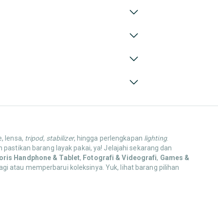
e, lensa,
tripod
,
stabilizer
, hingga perlengkapan
lighting
.
stikan barang layak pakai, ya! Jelajahi sekarang dan
oris Handphone & Tablet
,
Fotografi & Videografi
,
Games &
gi atau memperbarui koleksinya. Yuk, lihat barang pilihan
h untuk bekerja atau hiburan. Jelajahi merek, model,