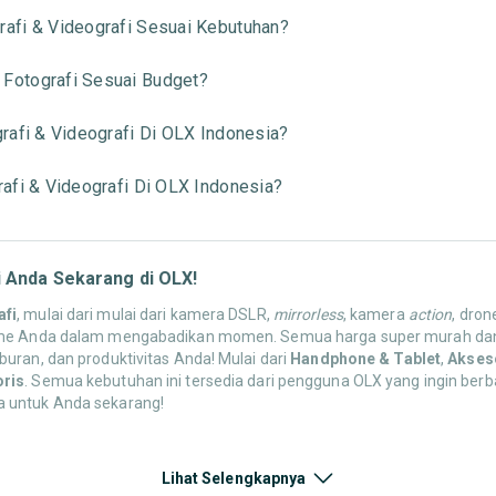
afi & Videografi Sesuai Kebutuhan?
Fotografi Sesuai Budget?
rafi & Videografi Di OLX Indonesia?
afi & Videografi Di OLX Indonesia?
 Anda Sekarang di OLX!
afi
, mulai dari mulai dari kamera DSLR,
mirrorless
, kamera
action
, dron
sme Anda dalam mengabadikan momen. Semua harga super murah dan pa
uran, dan produktivitas Anda! Mulai dari
Handphone & Tablet
,
Akses
oris
. Semua kebutuhan ini tersedia dari pengguna OLX yang ingin berba
a untuk Anda sekarang!
 Android maupun IOS, mulai dari
entry-level
hingga
flagship
paling canggi
Lihat Selengkapnya