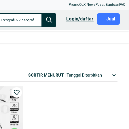
Promo
OLX News
Pusat Bantuan
FAQ
login/daftar
Jual
 Fotografi & Videografi
SORTIR MENURUT
: Tanggal Diterbitkan