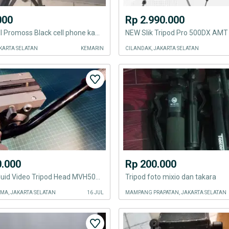
000
Rp 2.990.000
Tripod Excell Promoss Black cell phone kamera DSLR 145 max , 50 min
NEW Slik Tripod Pro 500DX AMT
KARTA SELATAN
KEMARIN
CILANDAK, JAKARTA SELATAN
0.000
Rp 200.000
Manfrotto fluid Video Tripod Head MVH502AH
Tripod foto mixio dan takara
MA, JAKARTA SELATAN
16 JUL
MAMPANG PRAPATAN, JAKARTA SELATAN