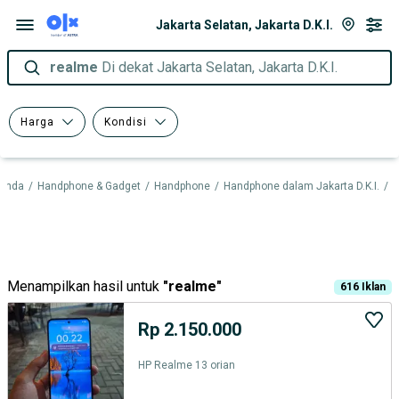
Jakarta Selatan, Jakarta D.K.I.
realme
Di dekat Jakarta Selatan, Jakarta D.K.I.
Harga
Kondisi
randa
/
Handphone & Gadget
/
Handphone
/
Handphone dalam Jakarta D.K.I.
/
H
Menampilkan hasil untuk
"
realme
"
616
Iklan
Rp 2.150.000
HP Realme 13 orian