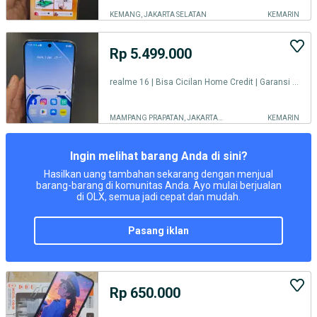
KEMANG, JAKARTA SELATAN
KEMARIN
Rp 5.499.000
realme 16 | Bisa Cicilan Home Credit | Garansi Resmi realme0
MAMPANG PRAPATAN, JAKARTA SELATAN
KEMARIN
Ingin melihat barang Anda di sini?
Hasilkan uang tambahan sekarang dengan menjual
barang-barang di komunitas Anda. Ayo mulai berjualan
di OLX, semua jadi cepat dan mudah.
pasang iklan
Rp 650.000